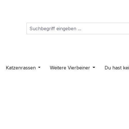
s Dropdown der Kategorie Schilder
ne oder Schließe das Dropdown der Kategorie Hunderass
Katzenrassen
Öffne oder Schließe das Dropdown der K
Weitere Vierbeiner
Öffne oder Schli
Du hast ke