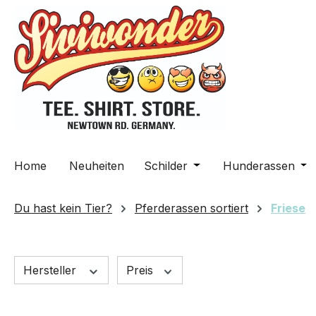
m Hauptinhalt springen
Zur Suche springen
Zur Hauptnavigation springen
Home
Neuheiten
Schilder
Öffne oder Schließe da
Hunderassen
Öff
Du hast kein Tier?
Pferderassen sortiert
Friese
Hersteller
Preis