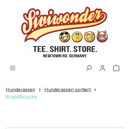
Zum Hauptinhalt springen
Ware
Hunderassen
Hunderassen sortiert
Brandlbracke