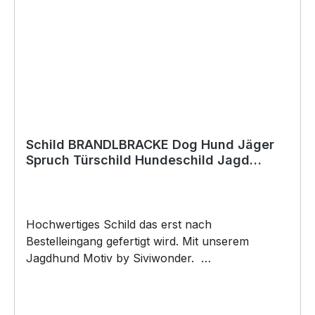
werden) BELIEBTESTES MOTIV von
SIVIWONDER als Originelles Geschenk, für viele
Anlässe wie Vatertag, Geburtstag, oder
Weihnachten; auch für Kurzentschlossene Dank
schneller Lieferung.
Schild BRANDLBRACKE Dog Hund Jäger
Spruch Türschild Hundeschild Jagd
Jagdhund
Hochwertiges Schild das erst nach
Bestelleingang gefertigt wird. Mit unserem
Jagdhund Motiv by Siviwonder.
BRANDLBRACKE Kärtner Bracke Bracken
Jagdhund. "Leg dich Niemals mit einem Jäger
an, mein Hund kennt Plätze an denen Dich