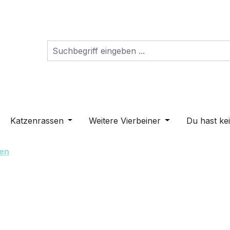
s Dropdown der Kategorie Schilder
ne oder Schließe das Dropdown der Kategorie Hunderass
Katzenrassen
Öffne oder Schließe das Dropdown der K
Weitere Vierbeiner
Öffne oder Schli
Du hast ke
en