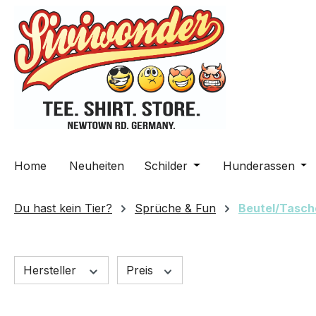
m Hauptinhalt springen
Zur Suche springen
Zur Hauptnavigation springen
Home
Neuheiten
Schilder
Öffne oder Schließe da
Hunderassen
Öff
Du hast kein Tier?
Sprüche & Fun
Beutel/Tasch
Hersteller
Preis