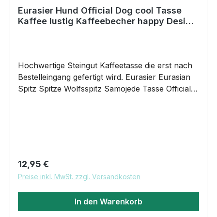
Eurasier Hund Official Dog cool Tasse
Kaffee lustig Kaffeebecher happy Design
Eurasian Spitz
Hochwertige Steingut Kaffeetasse die erst nach
Bestelleingang gefertigt wird. Eurasier Eurasian
Spitz Spitze Wolfsspitz Samojede Tasse Official
Dog of the coolest people on the Planet by
SIVIWONDER 375ml Füllvolumen Maße: Höhe
96mm, Ø 80mm, ca. 320g Henkel und Rand
farbig brilliant glänzender Aufdruck
spülmaschinenfest für alle begeisterten
Kaffeetrinker DAS WIRD DEINE NEUE
Regulärer Preis:
12,95 €
LIEBLINGSTASSE. UnserOfficial Dog Motiv auf
Preise inkl. MwSt. zzgl. Versandkosten
unsere hochwertigen Steingut Keramik Tassen
wird das perfekte Geschenk für viele Anlässe.
In den Warenkorb
BELIEBTESTES MOTIV von SIVIWONDER als
Originelles Geschenk, für viele Anlässe wie