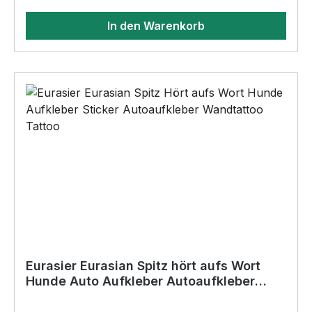
14cm x 0,3cm•Ecken nicht gerundet•keine
In den Warenkorb
Bohrungen•Für den Innen- und
AußenbereichAnbringungsmöglichkeiten (nicht
im Lieferumfang enthalten):•Kleben
(Doppelseitiges Klebeband, Silikon,
Baukleber)•Schrauben / Kabelbinder
(Bohrungen können nachträglich angebracht
werden) BELIEBTESTES MOTIV von
SIVIWONDER als Originelles Geschenk, für viele
Anlässe wie Vatertag, Geburtstag, oder
Weihnachten; auch für Kurzentschlossene Dank
schneller Lieferung.
Eurasier Eurasian Spitz hört aufs Wort
Hunde Auto Aufkleber Autoaufkleber
Hund Folie