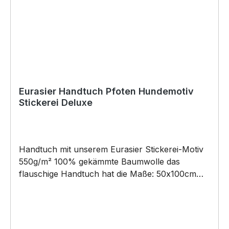
SIVIWONDER als Originelles Geschenk, für viele
Anlässe wie Vatertag, Geburtstag, oder
Weihnachten; auch für Kurzentschlossene Dank
schneller Lieferung.
Eurasier Handtuch Pfoten Hundemotiv
Stickerei Deluxe
Handtuch mit unserem Eurasier Stickerei-Motiv
550g/m² 100% gekämmte Baumwolle das
flauschige Handtuch hat die Maße: 50x100cm
Schlaufe zum Aufhängen Pflegehinweis: 60°C
Maschinenwäsche Unser Handtuch eignet sich
für alle Pfoten!100% Pfotentauglich - für jeden
Vierbeiner oder für dich Unser Stickerei-Motiv