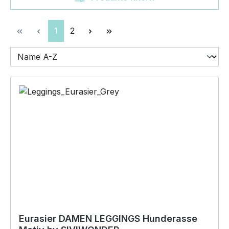
Seite
Seite
1
2
Eurasier DAMEN LEGGINGS Hunderasse