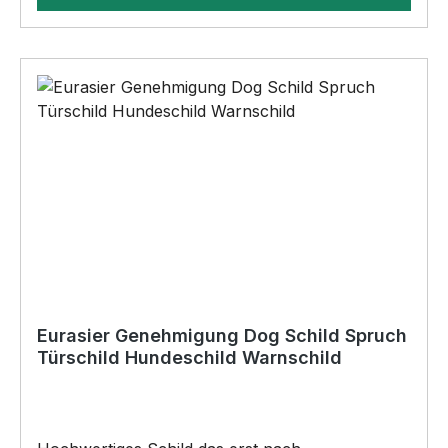
Bohrungen•Für den Innen- und
AußenbereichAnbringungsmöglichkeiten (nicht
im Lieferumfang enthalten):•Kleben
(Doppelseitiges Klebeband, Silikon,
Baukleber)•Schrauben / Kabelbinder
(Bohrungen können nachträglich angebracht
werden) BELIEBTESTES MOTIV von
SIVIWONDER als Originelles Geschenk, für viele
Anlässe wie Vatertag, Geburtstag, oder
Weihnachten; auch für Kurzentschlossene Dank
schneller Lieferung.
Eurasier Genehmigung Dog Schild Spruch
Türschild Hundeschild Warnschild