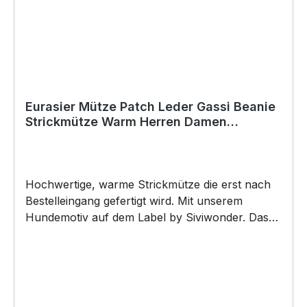
Eurasier Mütze Patch Leder Gassi Beanie
Strickmütze Warm Herren Damen
Wolfsspitz Spitz
Hochwertige, warme Strickmütze die erst nach
Bestelleingang gefertigt wird. Mit unserem
Hundemotiv auf dem Label by Siviwonder. Das
neue Must-Have Beanie besteht aus 100%
Polyacryl, und ist super weich. Die Mütze bringt
den ultimativen Trend wieder auf den Kopf. Dazu
wird das Kunstleder Label mit einem Hundemotiv
gelasert und es erscheint in silber. "Eurasier