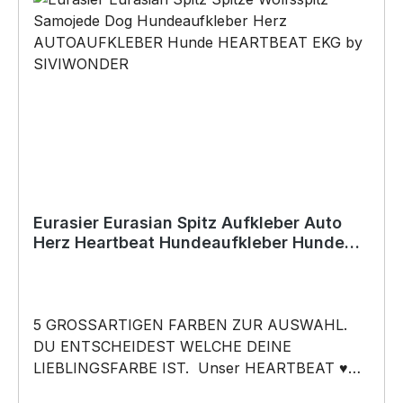
Baukleber)•Schrauben / Kabelbinder
(Bohrungen können nachträglich angebracht
werden) BELIEBTESTES MOTIV von
SIVIWONDER als Originelles Geschenk, für viele
Anlässe wie Vatertag, Geburtstag, oder
Weihnachten; auch für Kurzentschlossene Dank
schneller Lieferung.
Eurasier Eurasian Spitz Aufkleber Auto
Herz Heartbeat Hundeaufkleber Hunde
Sticker
5 GROSSARTIGEN FARBEN ZUR AUSWAHL.
DU ENTSCHEIDEST WELCHE DEINE
LIEBLINGSFARBE IST. Unser HEARTBEAT ♥
Mein HERZ ♥ schlägt Aufkleber ist Heartbeat ♥