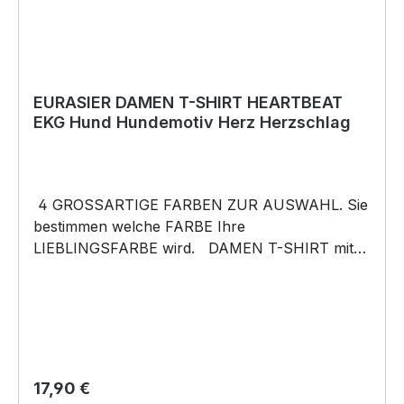
EURASIER DAMEN T-SHIRT HEARTBEAT
EKG Hund Hundemotiv Herz Herzschlag
4 GROSSARTIGE FARBEN ZUR AUSWAHL. Sie
bestimmen welche FARBE Ihre
LIEBLINGSFARBE wird. DAMEN T-SHIRT mit
unserem HEARTBEAT Mein HERZ schlägt Motiv
DAMENShirt: Unsere T-Shirts fallen wie
gewohnt aus – figurbetont und tailliert
geschnitten. Am besten auch nochmal einen
Blick auf die Maßtabelle werfen 160g/m², 100%
ringgesponnene Baumwolle, Single Jersey
Regulärer Preis:
17,90 €
Pflegehinweis: 40°C Maschinenwäsche Und