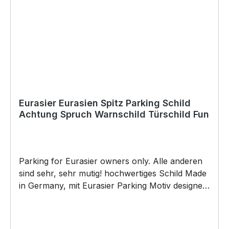
schneller Lieferung. Copyright by Siviwonder.
Die Grafik darf weder kopiert, vervielfältigt oder
verkauft werden.
Eurasier Eurasien Spitz Parking Schild
Achtung Spruch Warnschild Türschild Fun
Parking for Eurasier owners only. Alle anderen
sind sehr, sehr mutig! hochwertiges Schild Made
in Germany, mit Eurasier Parking Motiv designed
by Siviwonder. Der Hund Eurasier, auch bekannt
als Eurasien Spitz, Wolfsspitz, Samojede, oder
Spitze. Schild verwendbar als Türschild,