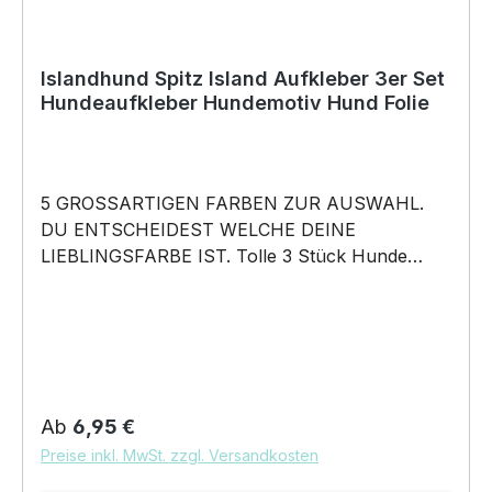
Islandhund Spitz Island Aufkleber 3er Set
Hundeaufkleber Hundemotiv Hund Folie
5 GROSSARTIGEN FARBEN ZUR AUSWAHL.
DU ENTSCHEIDEST WELCHE DEINE
LIEBLINGSFARBE IST. Tolle 3 Stück Hunde
Aufkleber ♥ Hundemotiv - Islandhund Spitz
Island Islandsk Farehond Icelandic Sheepdog
Dog - Hundeaufkleber - dieses Hundemotiv
bringt die Hunderasse aufs Auto … für alle
Herrchen Frauchen Hundefreunde und
Hundebesitzer • 3 konturgeschnittene Aufkleber
Regulärer Preis:
Ab
6,95 €
mit tollem Hundemotiven. in 5 Farben erhältlich
Preise inkl. MwSt. zzgl. Versandkosten
Aufkleber Größe 10cm - 20cm oder 30cm