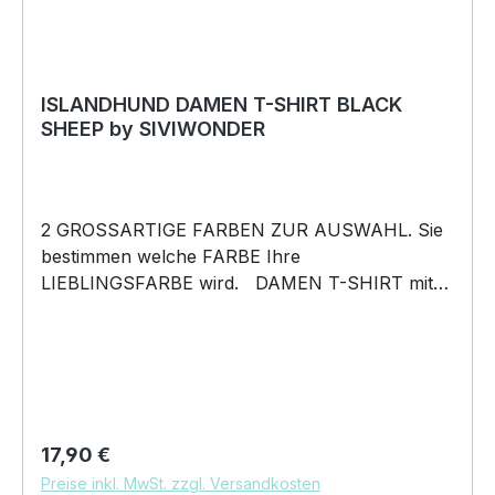
Vatertag, Geburtstag, oder Weihnachten; auch
für Kurzentschlossene Dank schneller Lieferung.
ISLANDHUND DAMEN T-SHIRT BLACK
SHEEP by SIVIWONDER
2 GROSSARTIGE FARBEN ZUR AUSWAHL. Sie
bestimmen welche FARBE Ihre
LIEBLINGSFARBE wird. DAMEN T-SHIRT mit
unserem BLACK SHEEP WEIL ER ANDERS IST
Motiv DAMEN Shirt: Unsere T-Shirts fallen wie
gewohnt aus – figurbetont und tailliert
geschnitten. Am besten auch nochmal einen
Blick auf die Maßtabelle werfen 160g/m², 100%
ringgesponnene Baumwolle, Single Jersey
Regulärer Preis:
17,90 €
Pflegehinweis: 40°C Maschinenwäsche Und
Preise inkl. MwSt. zzgl. Versandkosten
hier nochmal die Größentabelle DAS WIRD