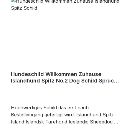
(nicht im Lieferumfang enthalten):•Kleben
(Doppelseitiges Klebeband, Silikon,
Baukleber)•Schrauben / Kabelbinder
(Bohrungen können nachträglich angebracht
werden) BELIEBTESTES MOTIV von
SIVIWONDER und PixieHawkGraphics als
Originelles Geschenk, für viele Anlässe wie
Vatertag, Geburtstag, oder Weihnachten; auch
für Kurzentschlossene Dank schneller Lieferung.
Hundeschild Willkommen Zuhause
Islandhund Spitz No.2 Dog Schild Spruch
Türschild Warnschild
Hochwertiges Schild das erst nach
Bestelleingang gefertigt wird. Islandhund Spitz
Island Islandsk Farehond Icelandic Sheepdog
Dog Willkommen Warnschild Hund Schild by