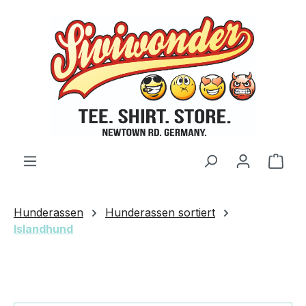
Zum Hauptinhalt springen
Ware
Hunderassen
Hunderassen sortiert
Islandhund