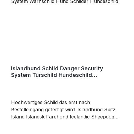
Weihnachten; auch für Kurzentschlossene Dank
schneller Lieferung.
Islandhund Schild Danger Security
System Türschild Hundeschild
Warnschild Schild Hund Spitz
Hochwertiges Schild das erst nach
Bestelleingang gefertigt wird. Islandhund Spitz
Island Islandsk Farehond Icelandic Sheepdog
Dog Türschild Warnschild Hundeschild Schild by
SIVIWONDER Hochwertige Alu Verbundplatte in