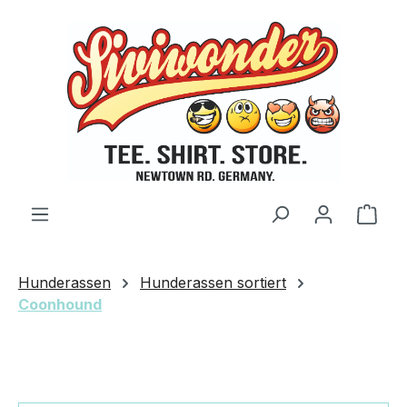
Zum Hauptinhalt springen
Ware
Hunderassen
Hunderassen sortiert
Coonhound