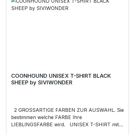
Originelles Geschenk, für viele Anlässe wie
Vatertag, Geburtstag, oder Weihnachten; auch
für Kurzentschlossene Dank schneller Lieferung.
Copyright by Siviwonder. Die Grafik darf weder
kopiert, vervielfältigt oder verkauft werden.
COONHOUND UNISEX T-SHIRT BLACK
SHEEP by SIVIWONDER
2 GROSSARTIGE FARBEN ZUR AUSWAHL. Sie
bestimmen welche FARBE Ihre
LIEBLINGSFARBE wird. UNISEX T-SHIRT mit
unserem BLACK SHEEP WEIL ER ANDERS IST