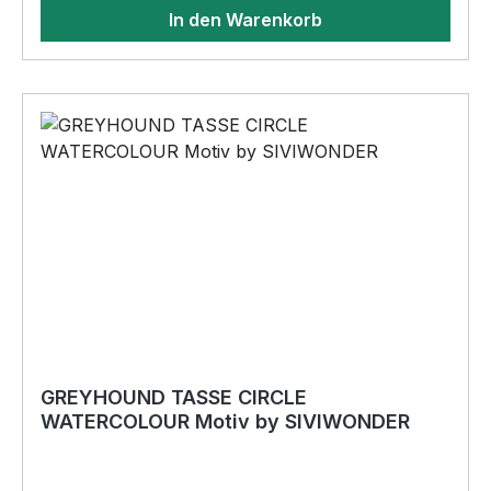
Polyester •warm und flauschig - Doppellagiger
In den Warenkorb
Strick •reflektiert im dunkeln, wenn sie
angestrahlt wird•sicher durch die dunkle
Jahreszeit BELIEBTESTES MOTIV von
SIVIWONDER als Originelles Geschenk, für viele
Anlässe wie Vatertag, Geburtstag, oder
Weihnachten; auch für Kurzentschlossene Dank
schneller Lieferung.
GREYHOUND TASSE CIRCLE
WATERCOLOUR Motiv by SIVIWONDER