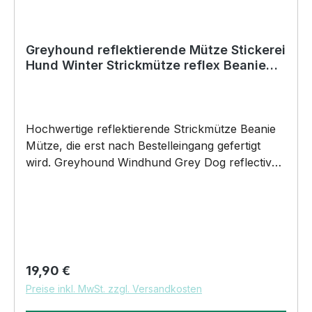
Greyhound reflektierende Mütze Stickerei
Hund Winter Strickmütze reflex Beanie
warm
Hochwertige reflektierende Strickmütze Beanie
Mütze, die erst nach Bestelleingang gefertigt
wird. Greyhound Windhund Grey Dog reflective
Stickmütze by SIVIWONDER Wir besticken
deine Mütze direkt unseren modernen
Stickmaschinen. Die Reflex Mütze ist mollig
warm und angenehm zu tragen und fängt an zu
reflektieren sobald sie von Straßenlaternen oder
Autoscheinwerfern angestrahlt wird. Die
Regulärer Preis:
19,90 €
aufgestickte Hunderasse gerät so ins Licht der
Preise inkl. MwSt. zzgl. Versandkosten
Aufmerksamkeit.Material •84% Polyacryl, 16%