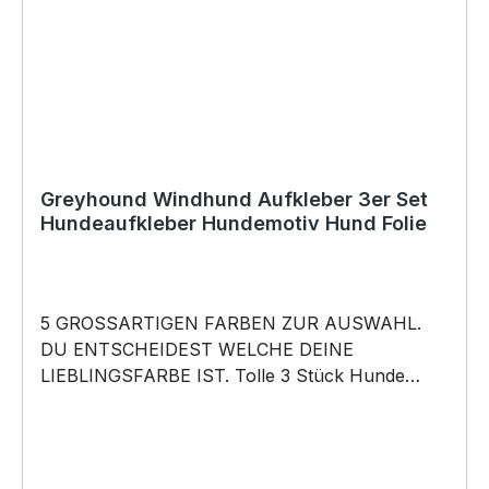
Copyright by Siviwonder. Die Grafik darf weder
kopiert, vervielfältigt oder verkauft werden.
Greyhound Windhund Aufkleber 3er Set
Hundeaufkleber Hundemotiv Hund Folie
5 GROSSARTIGEN FARBEN ZUR AUSWAHL.
DU ENTSCHEIDEST WELCHE DEINE
LIEBLINGSFARBE IST. Tolle 3 Stück Hunde
Aufkleber ♥ Hundemotiv - Greyhound Windhund
Grey - Hundeaufkleber - dieses Hundemotiv
bringt die Hunderasse aufs Auto … für alle
Herrchen Frauchen Hundefreunde und