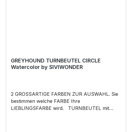
Copyright@TwigsAndTwine by Siviwonder.
Die Grafik darf weder kopiert, vervielfältigt oder
verkauft werden.
GREYHOUND TURNBEUTEL CIRCLE
Watercolor by SIVIWONDER
2 GROSSARTIGE FARBEN ZUR AUSWAHL. Sie
bestimmen welche FARBE Ihre
LIEBLINGSFARBE wird. TURNBEUTEL mit
unserem CIRCLE Watercolor „Stille ist etwas
schönes.“ Motiv 100% Baumwolle 140g/m² mit
Kordel als Rucksack tragbar der coole Beutel hat