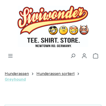
Zum Hauptinhalt springen
Ware
Hunderassen
Hunderassen sortiert
Greyhound