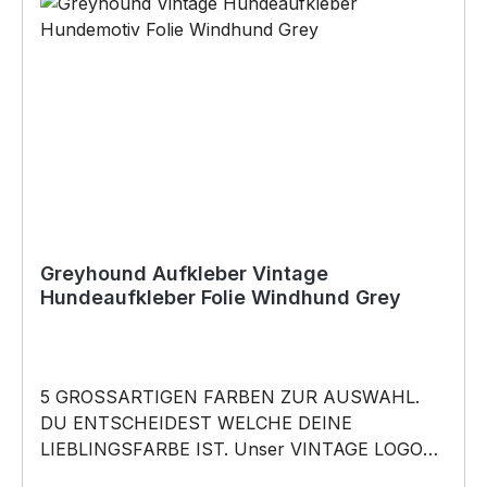
Baukleber)•Schrauben / Kabelbinder
(Bohrungen können nachträglich angebracht
werden) BELIEBTESTES MOTIV von
SIVIWONDER als Originelles Geschenk, für viele
Anlässe wie Vatertag, Geburtstag, oder
Weihnachten; auch für Kurzentschlossene Dank
schneller Lieferung.
Greyhound Aufkleber Vintage
Hundeaufkleber Folie Windhund Grey
5 GROSSARTIGEN FARBEN ZUR AUSWAHL.
DU ENTSCHEIDEST WELCHE DEINE
LIEBLINGSFARBE IST. Unser VINTAGE LOGO
What happens in the Park, stays in the Park