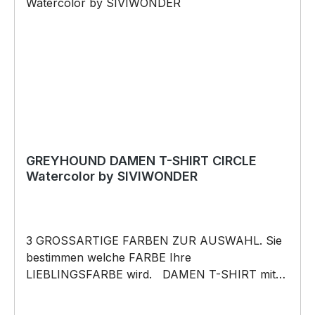
Vatertag, Geburtstag, oder Weihnachten; auch
für Kurzentschlossene Dank schneller Lieferung.
Copyright by Siviwonder. Die Grafik darf weder
kopiert, vervielfältigt oder verkauft werden.
GREYHOUND DAMEN T-SHIRT CIRCLE
Watercolor by SIVIWONDER
3 GROSSARTIGE FARBEN ZUR AUSWAHL. Sie
bestimmen welche FARBE Ihre
LIEBLINGSFARBE wird. DAMEN T-SHIRT mit
unserem CIRCLE Watercolor „Stille ist etwas
schönes.“ Motiv DAMEN Shirt: Unsere T-Shirts