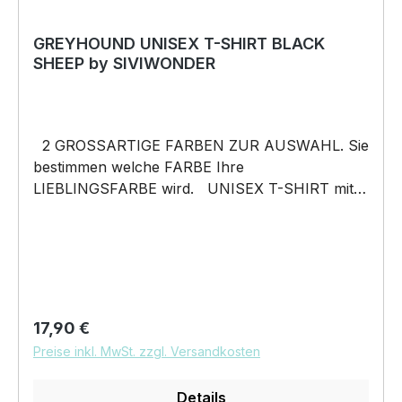
GREYHOUND UNISEX T-SHIRT BLACK
SHEEP by SIVIWONDER
2 GROSSARTIGE FARBEN ZUR AUSWAHL. Sie
bestimmen welche FARBE Ihre
LIEBLINGSFARBE wird. UNISEX T-SHIRT mit
unserem BLACK SHEEP WEIL ER ANDERS IST
Motiv Unisex Shirt: Unsere T-Shirts fallen wie
gewohnt aus – NICHT figurbetont und NICHT
tailliert. Am besten auch nochmal einen Blick auf
die Maßtabelle werfen 185g/m², 100%
ringgesponnene vorgeschrumpfte Baumwolle
Regulärer Preis:
17,90 €
Pflegehinweis: 40°C Maschinenwäsche Und
Preise inkl. MwSt. zzgl. Versandkosten
hier nochmal die Größentabelle DAS WIRD
DEIN NEUES LIEBLINGSSHIRT. Unser
Details