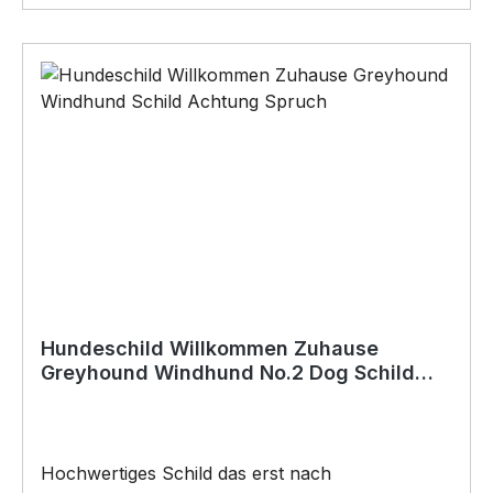
sie dies bitte in der Kaufabwicklung an)•Für den
Innen- und
AußenbereichAnbringungsmöglichkeiten (nicht
im Lieferumfang enthalten):•Kleben
(Doppelseitiges Klebeband, Silikon,
Baukleber)•Schrauben / Kabelbinder
(Bohrungen können nachträglich angebracht
werden) BELIEBTESTES MOTIV von
SIVIWONDER und PixieHawkGraphics als
Originelles Geschenk, für viele Anlässe wie
Vatertag, Geburtstag, oder Weihnachten; auch
für Kurzentschlossene Dank schneller Lieferung.
Hundeschild Willkommen Zuhause
Greyhound Windhund No.2 Dog Schild
Spruch Türschild Warnschild
Hochwertiges Schild das erst nach