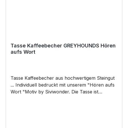
werden) BELIEBTESTES MOTIV von
SIVIWONDER und PixieHawkGraphics als
Originelles Geschenk, für viele Anlässe wie
Vatertag, Geburtstag, oder Weihnachten; auch
für Kurzentschlossene Dank schneller Lieferung.
Tasse Kaffeebecher GREYHOUNDS Hören
aufs Wort
Tasse Kaffeebecher aus hochwertigem Steingut
... Individuell bedruckt mit unserem "Hören aufs
Wort "Motiv by Siviwonder. Die Tasse ist
beidseitig mit diesem Motiv bedruckt. Jede
Tasse wird nach Bestelleingang individuell
bedruckt! KEINE LAGERWARE!!! hochwertiges
Steingut (weiß lasiert) Henkel und Rand farbig
(schwarz) Maße: Höhe 96 mm, Ø 80 mm, ca.