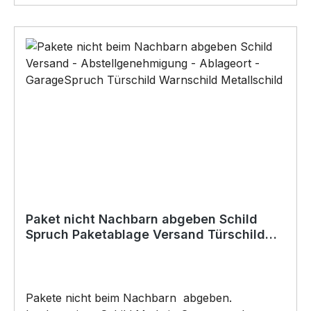
Verwendung•Aluverbundplatte•Ecken nicht
gerundet•keine Bohrungen•Für den Innen- und
AußenbereichAnbringungsmöglichkeiten (nicht
im Lieferumfang enthalten):•Kleben
(Doppelseitiges Klebeband, Silikon,
Baukleber)•Schrauben / Kabelbinder
(Bohrungen können nachträglich angebracht
werden) BELIEBTESTES MOTIV von
SIVIWONDER als Originelles Geschenk, für viele
Anlässe wie Vatertag, Geburtstag, oder
Weihnachten; auch für Kurzentschlossene Dank
schneller Lieferung.
Paket nicht Nachbarn abgeben Schild
Spruch Paketablage Versand Türschild
Warnschild Metallschild
Pakete nicht beim Nachbarn abgeben.