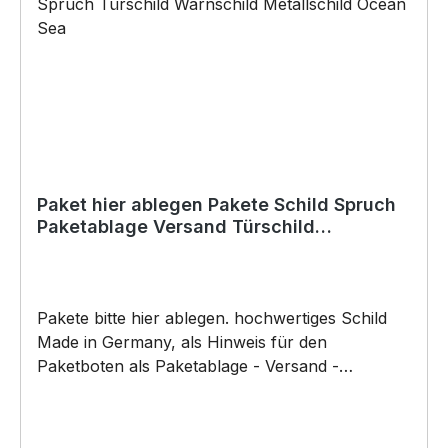
Baukleber)•Schrauben / Kabelbinder
(Bohrungen können nachträglich angebracht
werden) BELIEBTESTES MOTIV von
SIVIWONDER als Originelles Geschenk, für viele
Anlässe wie Vatertag, Geburtstag, oder
Weihnachten; auch für Kurzentschlossene Dank
schneller Lieferung.
Paket hier ablegen Pakete Schild Spruch
Paketablage Versand Türschild
Warnschild Metallschild
Pakete bitte hier ablegen. hochwertiges Schild
Made in Germany, als Hinweis für den
Paketboten als Paketablage - Versand -
Abstellgenehmigung - Ablageort - Garage - Tür -
Nachbar etc - designed by Siviwonnder.
Hochwertiges Schild aus Alu, welches erst nach