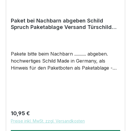
schneller Lieferung.
Paket bei Nachbarn abgeben Schild
Spruch Paketablage Versand Türschild
Warnschild Metallschild
Pakete bitte beim Nachbarn .......... abgeben.
hochwertiges Schild Made in Germany, als
Hinweis für den Paketboten als Paketablage -
Versand - Abstellgenehmigung - Ablageort -
Garage - Tür - Nachbar etc - designed by
Siviwonnder. Hochwertiges Schild aus Alu,
welches erst nach Bestelleingang gefertigt wird.
Das Schild kommt in den Maßen 20cm x 14cm x
0,3cm. Wir bedrucken das Schild direkt mit ECO-
Regulärer Preis:
10,95 €
UV-Tinten in CMYK, dadurch ist die
Preise inkl. MwSt. zzgl. Versandkosten
Aluverbundplatte sowohl für den Innen- als
auch für den Außenbereich bestens geeignet.