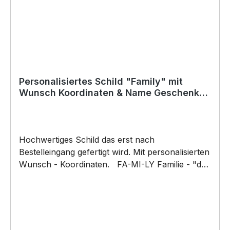
werden) BELIEBTESTES MOTIV von
SIVIWONDER als Originelles Geschenk, für viele
Anlässe wie Vatertag, Geburtstag, oder
Weihnachten; auch für Kurzentschlossene Dank
schneller Lieferung.
Personalisiertes Schild "Family" mit
Wunsch Koordinaten & Name Geschenk
Dekoration Familie
Hochwertiges Schild das erst nach
Bestelleingang gefertigt wird. Mit personalisierten
Wunsch - Koordinaten. FA-MI-LY Familie - "der
Ort an dem das Leben beginnt und die Liebe
niemals endet."Die Familie ist doch das wichtigste
im Leben. Mit diesem einzigartigen und
personalisierten Schild könnt Ihr euren Liebsten
eine Freude machen! Die Eltern und