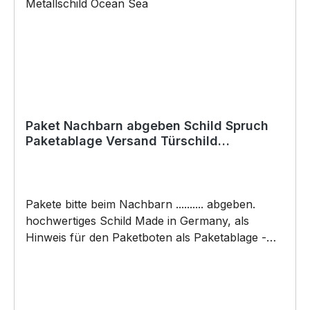
(Bohrungen können nachträglich angebracht
werden) BELIEBTESTES MOTIV von
SIVIWONDER als Originelles Geschenk, für viele
Anlässe wie Vatertag, Geburtstag, oder
Weihnachten; auch für Kurzentschlossene Dank
schneller Lieferung.
Paket Nachbarn abgeben Schild Spruch
Paketablage Versand Türschild
Warnschild Metallschild
Pakete bitte beim Nachbarn .......... abgeben.
hochwertiges Schild Made in Germany, als
Hinweis für den Paketboten als Paketablage -
Versand - Abstellgenehmigung - Ablageort -
Garage - Tür - Nachbar etc - designed by
Siviwonnder. Hochwertiges Schild aus Alu,
welches erst nach Bestelleingang gefertigt wird.