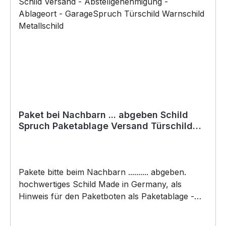
Baukleber)•Schrauben / Kabelbinder
(Bohrungen können nachträglich angebracht
werden) BELIEBTESTES MOTIV von
SIVIWONDER als Originelles Geschenk, für viele
Anlässe wie Vatertag, Geburtstag, oder
Weihnachten; auch für Kurzentschlossene Dank
schneller Lieferung.
Paket bei Nachbarn ... abgeben Schild
Spruch Paketablage Versand Türschild
Warnschild Metallschild
Pakete bitte beim Nachbarn .......... abgeben.
hochwertiges Schild Made in Germany, als
Hinweis für den Paketboten als Paketablage -
Versand - Abstellgenehmigung - Ablageort -
Garage - Tür - Nachbar etc - designed by