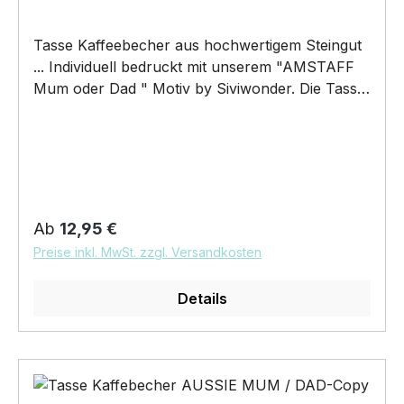
Tasse Kaffeebecher aus hochwertigem Steingut
... Individuell bedruckt mit unserem "AMSTAFF
Mum oder Dad " Motiv by Siviwonder. Die Tasse
ist beidseitig mit diesem Motiv bedruckt. Jede
Tasse wird nach Bestelleingang individuell
bedruckt! KEINE LAGERWARE!!! hochwertiges
Steingut (weiß lasiert) Henkel und Rand farbig -
weiß/orange Maße: Höhe 96 mm, Ø 80 mm, ca.
320 g 375 ml Füllvolumen brilliant glänzender
Regulärer Preis:
Ab
12,95 €
Aufdruck, spülmaschinenfest Copyright by
Preise inkl. MwSt. zzgl. Versandkosten
Siviwonder. Die Grafik darf weder kopiert,
vervielfältigt oder verkauft werden
Details