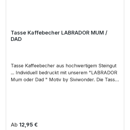
Tasse Kaffebecher LABRADOR MUM /
DAD
Tasse Kaffeebecher aus hochwertigem Steingut
... Individuell bedruckt mit unserem "LABRADOR
Mum oder Dad " Motiv by Siviwonder. Die Tasse
ist beidseitig mit diesem Motiv bedruckt. Jede
Tasse wird nach Bestelleingang individuell
bedruckt! KEINE LAGERWARE!!! hochwertiges
Steingut (weiß lasiert) Henkel und Rand farbig -
weiß/orange Maße: Höhe 96 mm, Ø 80 mm, ca.
320 g 375 ml Füllvolumen brilliant glänzender
Regulärer Preis:
Ab
12,95 €
Aufdruck, spülmaschinenfest Copyright by