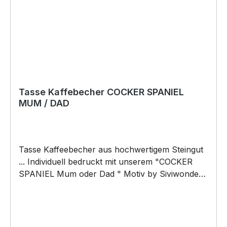
Tasse Kaffebecher COCKER SPANIEL
MUM / DAD
Tasse Kaffeebecher aus hochwertigem Steingut
... Individuell bedruckt mit unserem "COCKER
SPANIEL Mum oder Dad " Motiv by Siviwonder.
Die Tasse ist beidseitig mit diesem Motiv
bedruckt. Jede Tasse wird nach Bestelleingang
individuell bedruckt! KEINE LAGERWARE!!!
hochwertiges Steingut (weiß lasiert) Henkel und