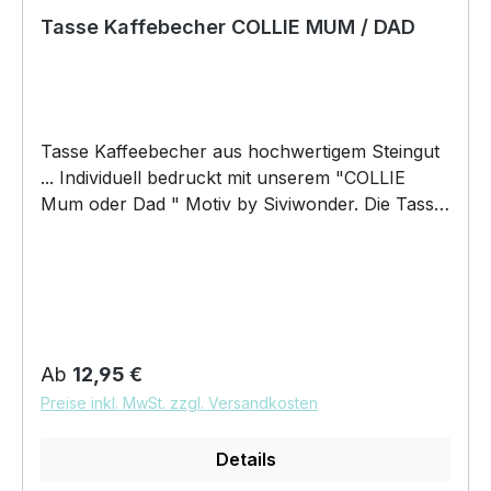
Tasse Kaffebecher COLLIE MUM / DAD
Tasse Kaffeebecher aus hochwertigem Steingut
... Individuell bedruckt mit unserem "COLLIE
Mum oder Dad " Motiv by Siviwonder. Die Tasse
ist beidseitig mit diesem Motiv bedruckt. Jede
Tasse wird nach Bestelleingang individuell
bedruckt! KEINE LAGERWARE!!! hochwertiges
Steingut (weiß lasiert) Henkel und Rand farbig -
weiß/orange Maße: Höhe 96 mm, Ø 80 mm, ca.
320 g 375 ml Füllvolumen brilliant glänzender
Regulärer Preis:
Ab
12,95 €
Aufdruck, spülmaschinenfest Copyright by
Preise inkl. MwSt. zzgl. Versandkosten
Siviwonder. Die Grafik darf weder kopiert,
vervielfältigt oder verkauft werden
Details