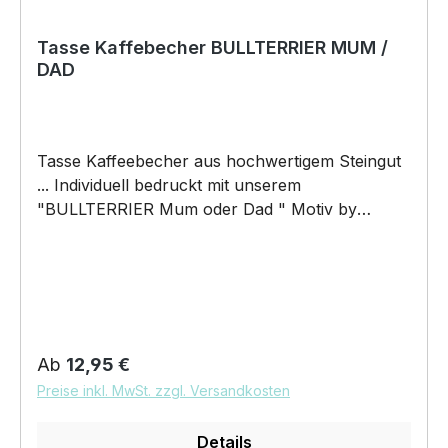
Tasse Kaffebecher BULLTERRIER MUM /
DAD
Tasse Kaffeebecher aus hochwertigem Steingut
... Individuell bedruckt mit unserem
"BULLTERRIER Mum oder Dad " Motiv by
Siviwonder. Die Tasse ist beidseitig mit diesem
Motiv bedruckt. Jede Tasse wird nach
Bestelleingang individuell bedruckt! KEINE
LAGERWARE!!! hochwertiges Steingut (weiß
lasiert) Henkel und Rand farbig - weiß/orange
Maße: Höhe 96 mm, Ø 80 mm, ca. 320 g 375 ml
Regulärer Preis:
Ab
12,95 €
Füllvolumen brilliant glänzender Aufdruck,
Preise inkl. MwSt. zzgl. Versandkosten
spülmaschinenfest Copyright by Siviwonder. Die
Grafik darf weder kopiert, vervielfältigt oder
Details