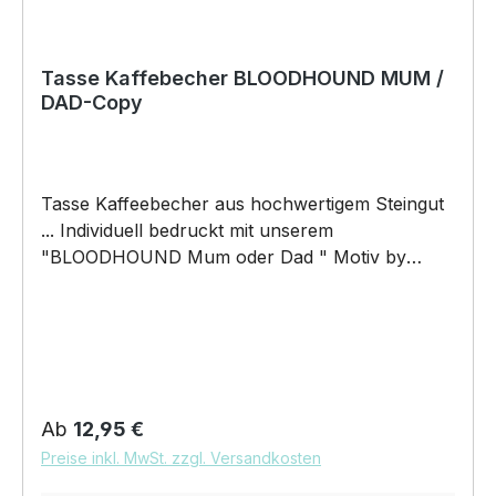
Tasse Kaffebecher BLOODHOUND MUM /
DAD-Copy
Tasse Kaffeebecher aus hochwertigem Steingut
... Individuell bedruckt mit unserem
"BLOODHOUND Mum oder Dad " Motiv by
Siviwonder. Die Tasse ist beidseitig mit diesem
Motiv bedruckt. Jede Tasse wird nach
Bestelleingang individuell bedruckt! KEINE
LAGERWARE!!! hochwertiges Steingut (weiß
lasiert) Henkel und Rand farbig - weiß/orange
Maße: Höhe 96 mm, Ø 80 mm, ca. 320 g 375 ml
Regulärer Preis:
Ab
12,95 €
Füllvolumen brilliant glänzender Aufdruck,
Preise inkl. MwSt. zzgl. Versandkosten
spülmaschinenfest Copyright by Siviwonder. Die
Grafik darf weder kopiert, vervielfältigt oder