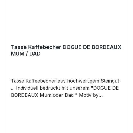
Tasse Kaffebecher DOGUE DE BORDEAUX
MUM / DAD
Tasse Kaffeebecher aus hochwertigem Steingut
... Individuell bedruckt mit unserem "DOGUE DE
BORDEAUX Mum oder Dad " Motiv by
Siviwonder. Die Tasse ist beidseitig mit diesem
Motiv bedruckt. Jede Tasse wird nach
Bestelleingang individuell bedruckt! KEINE
LAGERWARE!!! hochwertiges Steingut (weiß
lasiert) Henkel und Rand farbig - weiß/orange