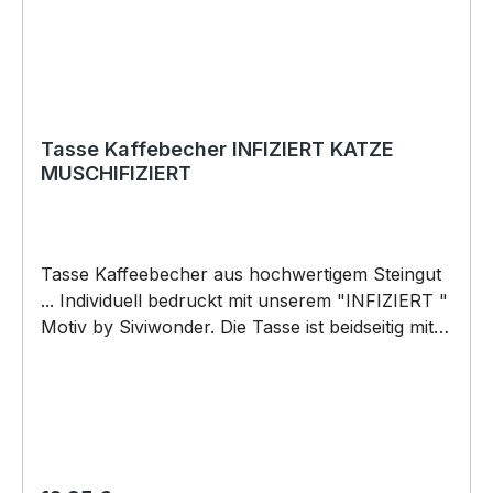
Tasse Kaffebecher INFIZIERT KATZE
MUSCHIFIZIERT
Tasse Kaffeebecher aus hochwertigem Steingut
... Individuell bedruckt mit unserem "INFIZIERT "
Motiv by Siviwonder. Die Tasse ist beidseitig mit
diesem Motiv bedruckt. Jede Tasse wird nach
Bestelleingang individuell bedruckt! KEINE
LAGERWARE!!! hochwertiges Steingut (weiß
lasiert) Henkel und Rand farbig - weiß/rot Maße:
Höhe 96 mm, Ø 80 mm, ca. 320 g 375 ml
Füllvolumen brilliant glänzender Aufdruck,