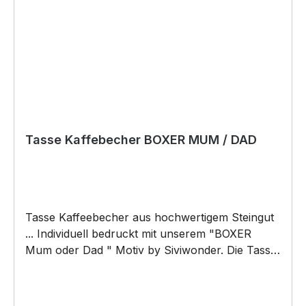
Tasse Kaffebecher BOXER MUM / DAD
Tasse Kaffeebecher aus hochwertigem Steingut
... Individuell bedruckt mit unserem "BOXER
Mum oder Dad " Motiv by Siviwonder. Die Tasse
ist beidseitig mit diesem Motiv bedruckt. Jede
Tasse wird nach Bestelleingang individuell
bedruckt! KEINE LAGERWARE!!! hochwertiges