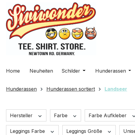
m Hauptinhalt springen
Zur Suche springen
Zur Hauptnavigation springen
Home
Neuheiten
Schilder
Öffne oder Schließe da
Hunderassen
Öff
Hunderassen
Hunderassen sortiert
Landseer
Hersteller
Farbe
Farbe Aufkleber
Leggings Farbe
Leggings Größe
Unis