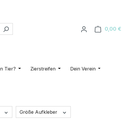
0,00 €
Ware
en
ategorie Katzenrassen
eße das Dropdown der Kategorie Weitere Vierbeiner
in Tier?
Öffne oder Schließe das Dropdown der Kategorie D
Zierstreifen
Öffne oder Schließe das Dropdown
Dein Verein
Öffne oder Sch
e
Größe Aufkleber