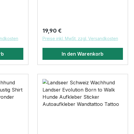
by SIVIWONDER Wir besticken
 bei
deine Mütze direkt unseren
schnitten
modernen Stickmaschinen. Die
Reflex Mütze ist mollig warm und
Regulärer Preis:
19,90 €
gitaldruck
angenehm zu tragen und fängt an
sandkosten
Preise inkl. MwSt. zzgl. Versandkosten
zu reflektieren sobald sie von
Straßenlaternen oder
rb
In den Warenkorb
fest
Autoscheinwerfern angestrahlt
wird. Die aufgestickte Hunderasse
gerät so ins Licht der
Aufmerksamkeit.Material •84%
KLEBER.
Polyacryl, 16% Polyester •warm
und flauschig - Doppellagiger
otiv
Strick •reflektiert im dunkeln,
kte
wenn sie angestrahlt wird•sicher
sse.
durch die dunkle Jahreszeit
von
BELIEBTESTES MOTIV von
les
SIVIWONDER als Originelles