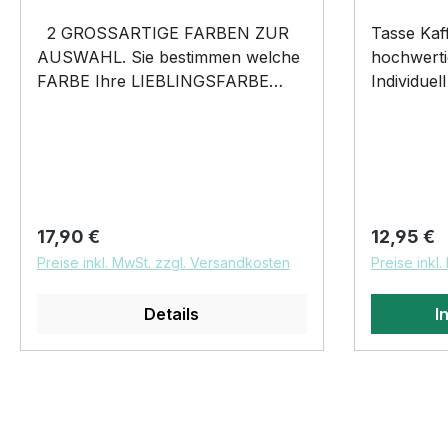
glatt und frei von Ölen, Schmiere,
2 GROSSARTIGE FARBEN ZUR
Tasse Kaf
Silikon oder anderen
AUSWAHL. Sie bestimmen welche
hochwertig
Verunreinigungen sein. Autowachs
FARBE Ihre LIEBLINGSFARBE
Individuel
oder Politur muss vor der
wird. UNISEX T-SHIRT mit
"Hören au
Verklebung vollständig entfernt
unserem BLACK SHEEP WEIL ER
Siviwonder
werden, da ansonsten der
ANDERS IST Motiv Unisex Shirt:
mit diese
Klebstoff negativ beeinflusst
Unsere T-Shirts fallen wie
Tasse wir
werden könnte. Wir empfehlen
gewohnt aus – NICHT figurbetont
individuel
unsere STICKER nur auf die
und NICHT tailliert. Am besten
LAGERWARE!!! hoc
Scheibe zu kleben. Für die
Regulärer Preis:
Regulärer
17,90 €
12,95 €
auch nochmal einen Blick auf die
Steingut (
Verklebung empfehlen wir eine
Preise inkl. MwSt. zzgl. Versandkosten
Preise inkl
Maßtabelle werfen 185g/m², 100%
Rand farb
Temperatur von 15°C – 25°C.
ringgesponnene vorgeschrumpfte
96 mm, Ø 
Copyright by Siviwonder. Die
Details
I
Baumwolle Pflegehinweis: 40°C
Füllvolume
Grafik darf weder kopiert,
Maschinenwäsche Und hier
Aufdruck,
vervielfältigt oder verkauft werden.
nochmal die Größentabelle DAS
Copyright
WIRD DEIN NEUES
Grafik dar
LIEBLINGSSHIRT. Unser BLACK
vervielfäl
SHEEP WEIL ER ANDERS IST