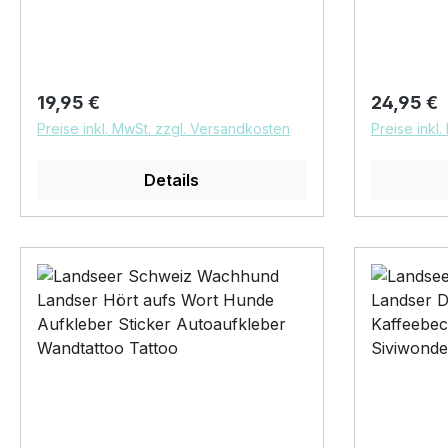
Beanie besteht aus 100%
Must-Have Be
Verunrein
Polyacryl, und ist super weich. Die
aus 100% 
oder Poli
Mütze bringt den ultimativen Trend
weich. Di
Verklebung
wieder auf den Kopf. Dazu wird
ultimativ
werden, d
Regulärer Preis:
Regulärer
19,95 €
24,95 €
das Kunstleder Label mit einem
Kopf. Daz
Klebstoff 
Preise inkl. MwSt. zzgl. Versandkosten
Preise inkl
Hundemotiv gelasert und es
Label mit
werden könnte. Wi
erscheint in silber. "Landseer
gelasert u
unsere ST
Details
Schweiz Wachhund
"Landsee
Scheibe z
Landser"Hundemütze Gassimütze,
Landser"
Verklebun
Mütze zum Gassi gehen. Wenn
kann entf
Temperatu
Sie nach einer schönen
Mütze zu
Copyright
Wintermütze suchen, die nicht nur
Sie nach 
Grafik dar
Ihre Ohren wärmt, sondern auch
Wintermüt
vervielfäl
ein Statement abgibt, dann sollten
Ihre Ohre
Sie sich die Wintermütze mit Hund
ein Statem
Patch genauer ansehen. Diese
Sie sich 
Mütze ist nicht nur funktional,
Patch gen
sondern auch stylish und perfekt
Mütze ist 