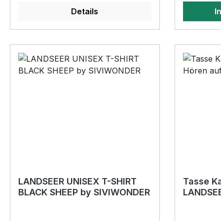
farbecht Hochleistungsfolie 7
WIRD DE
Lieferung.
Details
I
Jahre Haltbarkeit Lieferumfang: 1
LIEBLINGS
Aufkleber mit Klebeanleitung DAS
Dog Motiv
WIRD DEIN NEUER
hochwerti
LIEBLINGSAUFKLEBER.
Tassen wi
konturgeschnittener Sprüche
Geschenk 
Aufkleber mit tollem Hundemotiv
BELIEBTE
so weiß jeder welcher Hund bei dir
SIVIWONDE
on Board ist. Dieser
Geschenk,
HundeAUFKLEBER wird das
Vatertag,
perfekte Geschenk für viele
Weihnacht
Anlässe. BELIEBTESTES MOTIV
Kurzentsc
von SIVIWONDER als Originelles
Lieferun
Geschenk, für viele Anlässe wie
Vatertag, Geburtstag, oder
Weihnachten; auch für
LANDSEER UNISEX T-SHIRT
Tasse K
BLACK SHEEP by SIVIWONDER
LANDSEE
Kurzentschlossene Dank schneller
Lieferung. *Die zu beklebende
Fläche muss SAUBER, TROCKEN,