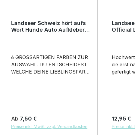
für alle Hundeliebhaber da sie
sondern a
draußen auffällt.Die moderne
für alle H
Mütze ist mollig warm und
draußen a
angenehm zu tragen und schützt
entfernt 
Landseer Schweiz hört aufs
Landsee
Wort Hunde Auto Aufkleber
Official
Sie und Ihre Ohren vor der kalten
normale M
Autoaufkleber Hund Folie
Kaffee l
Jahreszeit. Mit genialer Aufschrift.
moderne M
happy D
Material •100% Polyacryl warm
und ange
und flauschig - Doppellagiger
schützt S
6 GROSSARTIGEN FARBEN ZUR
Hochwerti
Strick •geschützt durch die kalte
kalten Jah
AUSWAHL. DU ENTSCHEIDEST
die erst n
Jahreszeit BELIEBTESTES
Aufschrift. M
WELCHE DEINE LIEBLINGSFARBE
gefertigt 
MOTIV von SIVIWONDER als
Polyacryl
IST. Unser Hören aufs Wort –
Wachhund 
Originelles Geschenk, für viele
luxuriöser
Landseer Schweiz Wachhund
Dog of th
Anlässe wie Vatertag, Geburtstag,
•geschützt
Landser - Hunde Auto Aufkleber
Planet by 
oder Weihnachten; auch für
Jahresze
ist in 6 Farben erhältlich Größe
Füllvolumen Maße: Höhe 
Kurzentschlossene Dank schneller
MOTIV vo
20cm, 30cm, 45cm, 60cm Breite
80mm, ca. 320g Hen
Lieferung.
Originelle
wählbar unsere Aufkleber sind:
farbig brilliant glänzender
Anlässe w
Regulärer Preis:
Regulärer
Ab
7,50 €
12,95 €
Waschanlagenfest Wetterfest
Aufdruck spülmaschinenfest für
oder Weih
Preise inkl. MwSt. zzgl. Versandkosten
Preise inkl
Witterungs- und schmutzfest
alle begeis
Kurzentsc