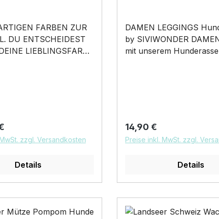
ARTIGEN FARBEN ZUR
DAMEN LEGGINGS Hund
. DU ENTSCHEIDEST
by SIVIWONDER DAMEN 
DEINE LIEBLINGSFARBE
mit unserem Hunderasse
DAMEN Leggings: Materia
 ♥ Hundemotiv -
aus 95% Baumwolle und
 Schweiz Wachhund
Elasthan
og - Hundeaufkleber -
Oberflächenbeschaffenhe
ndemotiv bringt die
Trikot elastischer Bund
e aufs Auto … für alle
Pflegehinweis: 40°C
 Preis:
Regulärer Preis:
€
14,90 €
 Frauchen Hundefreunde
Maschinenwäsche Und hier
. MwSt. zzgl. Versandkosten
Preise inkl. MwSt. zzgl. Ver
besitzer • 3
nochmal die Größentabelle 
chnittene Aufkleber mit
WIRD DEINE NEUE LIEB
Details
Details
otiven. in 5 Farben
LEGGINGS Unser
HUNDERASSEN - Motiv 
er 30cm Breite wählbar
unserer hochwertigen 
Leggings wird das perfek
st Wetterfest
Geschenk für viele Anläs