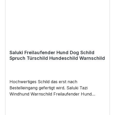
werden) BELIEBTESTES MOTIV von
SIVIWONDER als Originelles Geschenk, für viele
Anlässe wie Vatertag, Geburtstag, oder
Weihnachten; auch für Kurzentschlossene Dank
schneller Lieferung.
Saluki Freilaufender Hund Dog Schild
Spruch Türschild Hundeschild Warnschild
Hochwertiges Schild das erst nach
Bestelleingang gefertigt wird. Saluki Tazi
Windhund Warnschild Freilaufender Hund
"Betreten auf eigene Gefahr" Schild by
SIVIWONDER Hochwertige Alu Verbundplatte in
den Maßen 20cm x 14cm x 0,3cm, bedruckt Wir