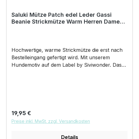
Saluki Mütze Patch edel Leder Gassi
Beanie Strickmütze Warm Herren Damen
Tazi Windhund
Hochwertige, warme Strickmütze die erst nach
Bestelleingang gefertigt wird. Mit unserem
Hundemotiv auf dem Label by Siviwonder. Das
neue Must-Have Beanie besteht aus 100%
Polyacryl, und ist super weich. Die Mütze bringt
den ultimativen Trend wieder auf den Kopf. Dazu
wird das Kunstleder Label mit einem Hundemotiv
gelasert und es erscheint in silber. "Saluki Tazi
Windhund "Hundemütze Gassimütze, Mütze
Regulärer Preis:
19,95 €
zum Gassi gehen. Wenn Sie nach einer
Preise inkl. MwSt. zzgl. Versandkosten
schönen Wintermütze suchen, die nicht nur Ihre
Ohren wärmt, sondern auch ein Statement
Details