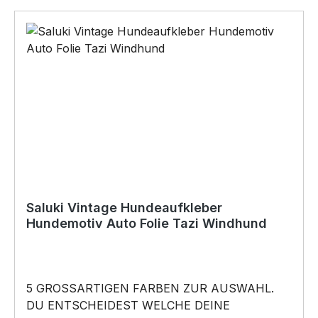
das perfekte Geschenk für viele Anlässe.
BELIEBTESTES MOTIV von SIVIWONDER als
Originelles Geschenk, für viele Anlässe wie
Vatertag, Geburtstag, oder Weihnachten; auch
für Kurzentschlossene Dank schneller Lieferung.
Copyright by Siviwonder. Die Grafik darf weder
kopiert, vervielfältigt oder verkauft werden.
Saluki Vintage Hundeaufkleber
Hundemotiv Auto Folie Tazi Windhund
5 GROSSARTIGEN FARBEN ZUR AUSWAHL.
DU ENTSCHEIDEST WELCHE DEINE