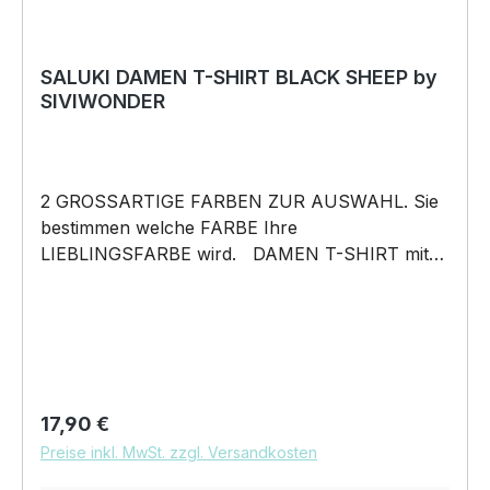
SALUKI DAMEN T-SHIRT BLACK SHEEP by
SIVIWONDER
2 GROSSARTIGE FARBEN ZUR AUSWAHL. Sie
bestimmen welche FARBE Ihre
LIEBLINGSFARBE wird. DAMEN T-SHIRT mit
unserem BLACK SHEEP WEIL ER ANDERS IST
Motiv DAMEN Shirt: Unsere T-Shirts fallen wie
gewohnt aus – figurbetont und tailliert
geschnitten. Am besten auch nochmal einen
Blick auf die Maßtabelle werfen 160g/m², 100%
ringgesponnene Baumwolle, Single Jersey
Regulärer Preis:
17,90 €
Pflegehinweis: 40°C Maschinenwäsche Und
Preise inkl. MwSt. zzgl. Versandkosten
hier nochmal die Größentabelle DAS WIRD
DEIN NEUES LIEBLINGSSHIRT. Unser BLACK