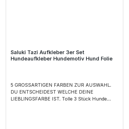
Saluki Tazi Aufkleber 3er Set
Hundeaufkleber Hundemotiv Hund Folie
5 GROSSARTIGEN FARBEN ZUR AUSWAHL.
DU ENTSCHEIDEST WELCHE DEINE
LIEBLINGSFARBE IST. Tolle 3 Stück Hunde
Aufkleber ♥ Hundemotiv - Saluki Tazi Windhund
Dog - Hundeaufkleber - dieses Hundemotiv
bringt die Hunderasse aufs Auto … für alle
Herrchen Frauchen Hundefreunde und