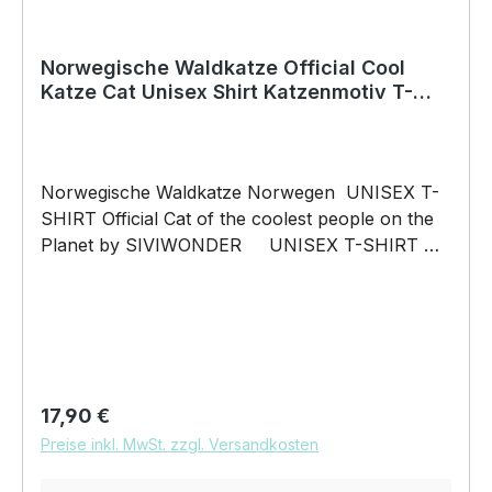
Norwegische Waldkatze Official Cool
Katze Cat Unisex Shirt Katzenmotiv T-
Shirt
Norwegische Waldkatze Norwegen UNISEX T-
SHIRT Official Cat of the coolest people on the
Planet by SIVIWONDER UNISEX T-SHIRT mit
unserem Official Cat Motiv Unisex Shirt: Unsere
T-Shirts fallen wie gewohnt aus – NICHT
figurbetont und NICHT tailliert. Am besten auch
nochmal einen Blick auf die Maßtabelle werfen
185g/m², 100% ringgesponnene
vorgeschrumpfte Baumwolle Pflegehinweis:
Regulärer Preis:
17,90 €
40°C Maschinenwäsche Und hier nochmal die
Preise inkl. MwSt. zzgl. Versandkosten
Größentabelle DAS WIRD DEIN NEUES
LIEBLINGSSHIRT. Unser Official Cat Motiv auf