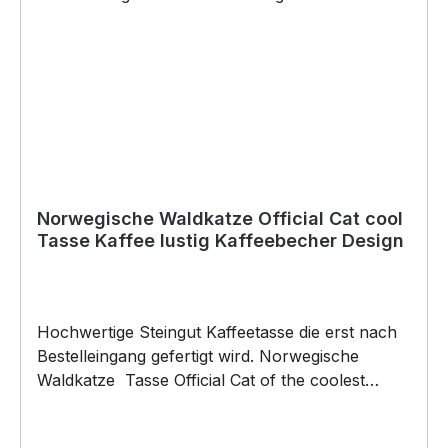
Norwegische Waldkatze Official Cat cool
Tasse Kaffee lustig Kaffeebecher Design
Hochwertige Steingut Kaffeetasse die erst nach
Bestelleingang gefertigt wird. Norwegische
Waldkatze Tasse Official Cat of the coolest
people on the Planet by SIVIWONDER 375ml
Füllvolumen Maße: Höhe 96mm, Ø 80mm, ca.