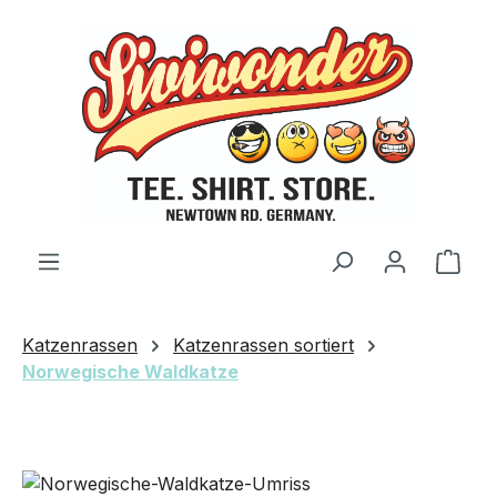
Zum Hauptinhalt springen
Ware
Katzenrassen
Katzenrassen sortiert
Norwegische Waldkatze