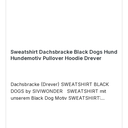
Copyright by Siviwonder. Die Grafik darf weder
kopiert, vervielfältigt oder verkauft werden.
Sweatshirt Dachsbracke Black Dogs Hund
Hundemotiv Pullover Hoodie Drever
Dachsbracke (Drever) SWEATSHIRT BLACK
DOGS by SIVIWONDER SWEATSHIRT mit
unserem Black Dog Motiv SWEATSHIRT:
Unsere SWEATSHIRTS fallen wie gewohnt aus
– NICHT figurbetont und NICHT tailliert. Am
besten auch nochmal einen Blick auf die
Maßtabelle werfen 280g/m², 80% Baumwolle