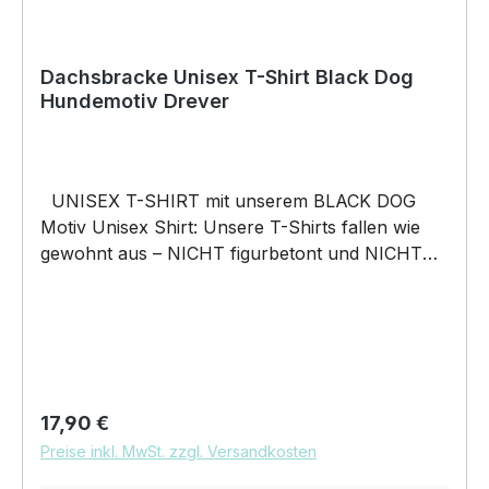
Dachsbracke Unisex T-Shirt Black Dog
Hundemotiv Drever
UNISEX T-SHIRT mit unserem BLACK DOG
Motiv Unisex Shirt: Unsere T-Shirts fallen wie
gewohnt aus – NICHT figurbetont und NICHT
tailliert. Am besten auch nochmal einen Blick auf
die Maßtabelle werfen 185g/m², 100%
ringgesponnene vorgeschrumpfte Baumwolle
Pflegehinweis: 40°C Maschinenwäsche Und
hier nochmal die Größentabelle DAS WIRD DEIN
NEUES LIEBLINGSSHIRT. Unser BLACK DOG
Regulärer Preis:
17,90 €
Motiv auf unserem hochwertigen UNISEX T-
Preise inkl. MwSt. zzgl. Versandkosten
SHIRT wird das perfekte Geschenk für viele
Anlässe. BELIEBTESTES MOTIV von