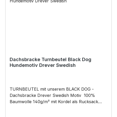
Copyright by Siviwonder. Die Grafik darf weder
kopiert, vervielfältigt oder verkauft werden.
Dachsbracke Turnbeutel Black Dog
Hundemotiv Drever Swedish
TURNBEUTEL mit unserem BLACK DOG -
Dachsbracke Drever Swedish Motiv 100%
Baumwolle 140g/m² mit Kordel als Rucksack
tragbar der coole Beutel hat die Maße: 37x46cm
– 12l Fassungsvermögen Pflegehinweis: 40°C