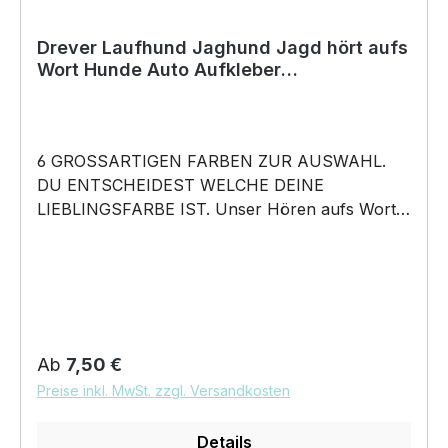
Drever Laufhund Jaghund Jagd hört aufs
Wort Hunde Auto Aufkleber
Autoaufkleber Hund Folie
6 GROSSARTIGEN FARBEN ZUR AUSWAHL.
DU ENTSCHEIDEST WELCHE DEINE
LIEBLINGSFARBE IST. Unser Hören aufs Wort –
Drever Laufhund Jaghund Jagd - Hunde Auto
Aufkleber ist in 6 Farben erhältlich Größe 20cm,
30cm, 45cm, 60cm Breite wählbar unsere
Aufkleber sind: Waschanlagenfest Wetterfest
Witterungs- und schmutzfest farbecht
Hochleistungsfolie 7 Jahre Haltbarkeit
Regulärer Preis:
Ab
7,50 €
Lieferumfang: 1 Aufkleber mit Klebeanleitung
Preise inkl. MwSt. zzgl. Versandkosten
DAS WIRD DEIN NEUER
LIEBLINGSAUFKLEBER. konturgeschnittener
Details