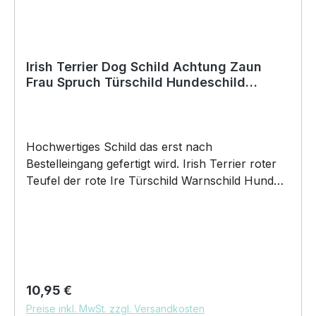
Irish Terrier Dog Schild Achtung Zaun
Frau Spruch Türschild Hundeschild
Warnschild Fun
Hochwertiges Schild das erst nach
Bestelleingang gefertigt wird. Irish Terrier roter
Teufel der rote Ire Türschild Warnschild Hund
Schild by SIVIWONDER Hochwertige Alu
Verbundplatte in den Maßen 20cm x 14cm x
0,3cm, bedruckt Wir bedrucken das Schild direkt
mit ECO-UV-Tinten in CMYK dadurch ist die
Aluverbundplatte sowohl für den Innen- als
auch für den Außenbereich bestens
Regulärer Preis:
10,95 €
geeignet.Material / Verarbeitung / Einsatzgebiete
Preise inkl. MwSt. zzgl. Versandkosten
und Verwendung•Aluverbundplatte 20cm x