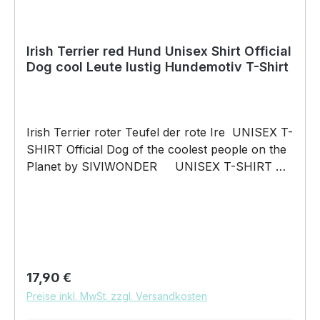
nur auf die Scheibe zu kleben. Für die
Verklebung empfehlen wir eine Temperatur von
15°C – 25°C. Copyright by Siviwonder. Die
Irish Terrier red Hund Unisex Shirt Official
Dog cool Leute lustig Hundemotiv T-Shirt
Grafik darf weder kopiert, vervielfältigt oder
verkauft werden.
Irish Terrier roter Teufel der rote Ire UNISEX T-
SHIRT Official Dog of the coolest people on the
Planet by SIVIWONDER UNISEX T-SHIRT mit
unserem Official Dog Motiv Unisex Shirt: Unsere
T-Shirts fallen wie gewohnt aus – NICHT
figurbetont und NICHT tailliert. Am besten auch
nochmal einen Blick auf die Maßtabelle werfen
185g/m², 100% ringgesponnene
vorgeschrumpfte Baumwolle Pflegehinweis:
Regulärer Preis:
17,90 €
40°C Maschinenwäsche Und hier nochmal die
Preise inkl. MwSt. zzgl. Versandkosten
Größentabelle DAS WIRD DEIN NEUES