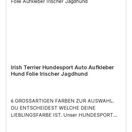
Baukleber)•Schrauben / Kabelbinder
(Bohrungen können nachträglich angebracht
werden) BELIEBTESTES MOTIV von
SIVIWONDER als Originelles Geschenk, für viele
Anlässe wie Vatertag, Geburtstag, oder
Weihnachten; auch für Kurzentschlossene Dank
schneller Lieferung.
Irish Terrier Hundesport Auto Aufkleber
Hund Folie Irischer Jagdhund
6 GROSSARTIGEN FARBEN ZUR AUSWAHL.
DU ENTSCHEIDEST WELCHE DEINE
LIEBLINGSFARBE IST. Unser HUNDESPORT
RASSE Aufkleber ist in 6 Farben erhältlich
Größe 20cm, 30cm,45cm,60cm, 80cm oder