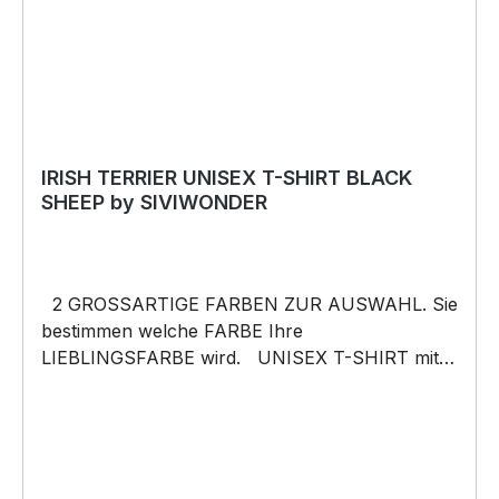
Anlässe wie Vatertag, Geburtstag, oder
Weihnachten; auch für Kurzentschlossene Dank
schneller Lieferung.
IRISH TERRIER UNISEX T-SHIRT BLACK
SHEEP by SIVIWONDER
2 GROSSARTIGE FARBEN ZUR AUSWAHL. Sie
bestimmen welche FARBE Ihre
LIEBLINGSFARBE wird. UNISEX T-SHIRT mit
unserem BLACK SHEEP WEIL ER ANDERS IST
Motiv Unisex Shirt: Unsere T-Shirts fallen wie
gewohnt aus – NICHT figurbetont und NICHT
tailliert. Am besten auch nochmal einen Blick auf
die Maßtabelle werfen 185g/m², 100%