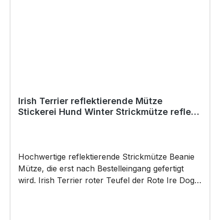
Gürtel Tasche passend zum nächsten
Hundetraining oder Gassigang. BELIEBTESTES
MOTIV von SIVIWONDER als Originelles
Geschenk, für viele Anlässe wie Vatertag,
Geburtstag, oder Weihnachten; auch für
Kurzentschlossene Dank schneller Lieferung.
Copyright by Siviwonder. Die Grafik darf weder
kopiert, vervielfältigt oder verkauft werden.
Irish Terrier reflektierende Mütze
Stickerei Hund Winter Strickmütze reflex
Beanie warm
Hochwertige reflektierende Strickmütze Beanie
Mütze, die erst nach Bestelleingang gefertigt
wird. Irish Terrier roter Teufel der Rote Ire Dog
reflective Stickmütze by SIVIWONDER Wir
besticken deine Mütze direkt unseren modernen
Stickmaschinen. Die Reflex Mütze ist mollig