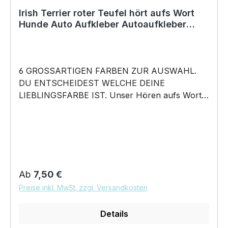
darf weder kopiert, vervielfältigt oder verkauft
Irish Terrier roter Teufel hört aufs Wort
Hunde Auto Aufkleber Autoaufkleber
werden.
Hund Folie
6 GROSSARTIGEN FARBEN ZUR AUSWAHL.
DU ENTSCHEIDEST WELCHE DEINE
LIEBLINGSFARBE IST. Unser Hören aufs Wort –
Irish Terrier Roter Teufel der Rote Ire - Hunde
Auto Aufkleber ist in 6 Farben erhältlich Größe
20cm, 30cm, 45cm, 60cm Breite wählbar
unsere Aufkleber sind: Waschanlagenfest
Wetterfest Witterungs- und schmutzfest farbecht
Hochleistungsfolie 7 Jahre Haltbarkeit
Regulärer Preis:
Ab
7,50 €
Lieferumfang: 1 Aufkleber mit Klebeanleitung
Preise inkl. MwSt. zzgl. Versandkosten
DAS WIRD DEIN NEUER
LIEBLINGSAUFKLEBER. konturgeschnittener
Details
Sprüche Aufkleber mit tollem Hundemotiv so