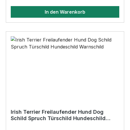
14cm x 0,3cm•Ecken nicht gerundet•keine
In den Warenkorb
Bohrungen•Für den Innen- und
AußenbereichAnbringungsmöglichkeiten (nicht
im Lieferumfang enthalten):•Kleben
(Doppelseitiges Klebeband, Silikon,
Baukleber)•Schrauben / Kabelbinder
(Bohrungen können nachträglich angebracht
werden) BELIEBTESTES MOTIV von
SIVIWONDER als Originelles Geschenk, für viele
Anlässe wie Vatertag, Geburtstag, oder
Weihnachten; auch für Kurzentschlossene Dank
schneller Lieferung.
Irish Terrier Freilaufender Hund Dog
Schild Spruch Türschild Hundeschild
Warnschild