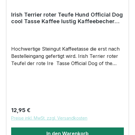
Irish Terrier roter Teufe Hund Official Dog
cool Tasse Kaffee lustig Kaffeebecher
happy Design
Hochwertige Steingut Kaffeetasse die erst nach
Bestelleingang gefertigt wird. Irish Terrier roter
Teufel der rote Ire Tasse Official Dog of the
coolest people on the Planet by SIVIWONDER
375ml Füllvolumen Maße: Höhe 96mm, Ø 80mm,
ca. 320g Henkel und Rand farbig brilliant
glänzender Aufdruck spülmaschinenfest für alle
begeisterten Kaffeetrinker DAS WIRD DEINE
NEUE LIEBLINGSTASSE. UnserOfficial
Regulärer Preis:
12,95 €
Dog Motiv auf unsere hochwertigen Steingut
Preise inkl. MwSt. zzgl. Versandkosten
Keramik Tassen wird das perfekte Geschenk für
viele Anlässe. BELIEBTESTES MOTIV von
In den Warenkorb