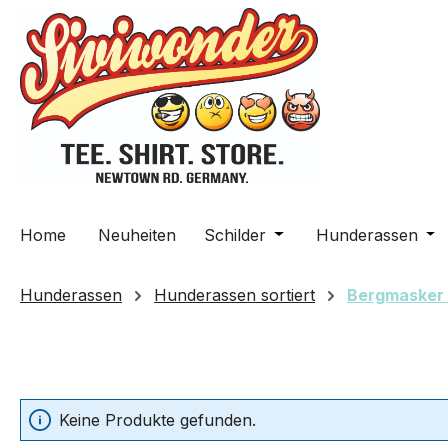
m Hauptinhalt springen
Zur Suche springen
Zur Hauptnavigation springen
Home
Neuheiten
Schilder
Öffne oder Schließe da
Hunderassen
Öff
Hunderassen
Hunderassen sortiert
Bergmasker 
Keine Produkte gefunden.