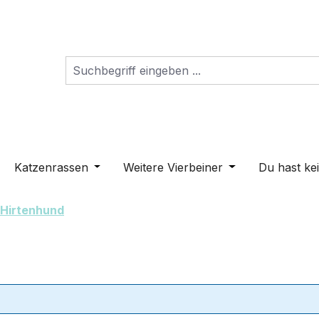
s Dropdown der Kategorie Schilder
ne oder Schließe das Dropdown der Kategorie Hunderass
Katzenrassen
Öffne oder Schließe das Dropdown der K
Weitere Vierbeiner
Öffne oder Schli
Du hast ke
Hirtenhund