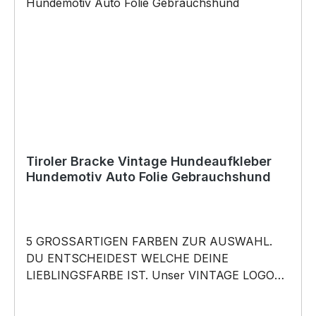
Vatertag, Geburtstag, oder Weihnachten; auch
für Kurzentschlossene Dank schneller Lieferung.
Copyright by Siviwonder. Die Grafik darf weder
kopiert, vervielfältigt oder verkauft werden.
Tiroler Bracke Vintage Hundeaufkleber
Hundemotiv Auto Folie Gebrauchshund
5 GROSSARTIGEN FARBEN ZUR AUSWAHL.
DU ENTSCHEIDEST WELCHE DEINE
LIEBLINGSFARBE IST. Unser VINTAGE LOGO
What happens in the Park, stays in the Park
Aufkleber ist in 5 Farben erhältlich Größe