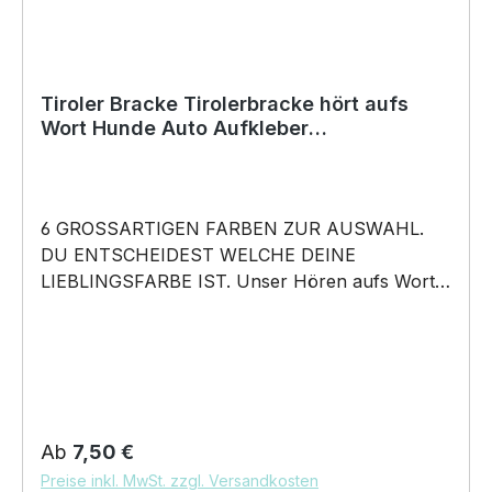
Tiroler Bracke Tirolerbracke hört aufs
Wort Hunde Auto Aufkleber
Autoaufkleber Hund Folie
6 GROSSARTIGEN FARBEN ZUR AUSWAHL.
DU ENTSCHEIDEST WELCHE DEINE
LIEBLINGSFARBE IST. Unser Hören aufs Wort –
Tiroler Bracke Tirolerbracke Bracken
Jagdhund - Hunde Auto Aufkleber ist in 6
Farben erhältlich Größe 20cm, 30cm, 45cm,
60cm Breite wählbar unsere Aufkleber sind:
Waschanlagenfest Wetterfest Witterungs- und
schmutzfest farbecht Hochleistungsfolie 7
Regulärer Preis:
Ab
7,50 €
Jahre Haltbarkeit Lieferumfang: 1 Aufkleber mit
Preise inkl. MwSt. zzgl. Versandkosten
Klebeanleitung DAS WIRD DEIN NEUER