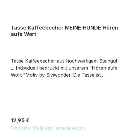
Tasse Kaffeebecher MEINE HUNDE Hören
aufs Wort
Tasse Kaffeebecher aus hochwertigem Steingut
... Individuell bedruckt mit unserem "Hören aufs
Wort "Motiv by Siviwonder. Die Tasse ist
beidseitig mit diesem Motiv bedruckt. Jede
Tasse wird nach Bestelleingang individuell
bedruckt! KEINE LAGERWARE!!! hochwertiges
Steingut (weiß lasiert) Henkel und Rand farbig
(schwarz) Maße: Höhe 96 mm, Ø 80 mm, ca.
320 g 375 ml Füllvolumen brilliant glänzender
Regulärer Preis:
12,95 €
Aufdruck, spülmaschinenfest Copyright by
Preise inkl. MwSt. zzgl. Versandkosten
Siviwonder. Die Grafik darf weder kopiert,