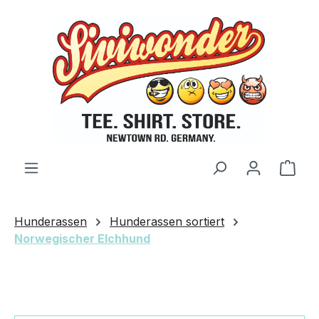
Zum Hauptinhalt springen
Ware
Hunderassen
Hunderassen sortiert
Norwegischer Elchhund