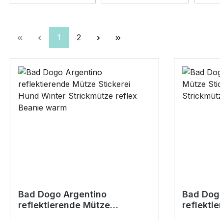
Seite
Seite
1
2
Bad Dogo Argentino
Bad Dog
reflektierende Mütze
reflekti
Stickerei Hund Winter
Stickere