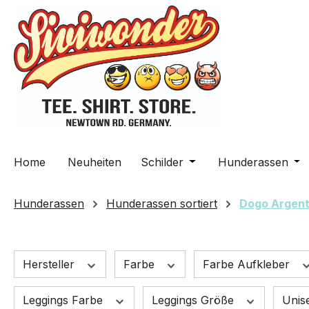
m Hauptinhalt springen
Zur Suche springen
Zur Hauptnavigation springen
Home
Neuheiten
Schilder
Öffne oder Schließe da
Hunderassen
Öff
Hunderassen
Hunderassen sortiert
Dogo Argent
Hersteller
Farbe
Farbe Aufkleber
Leggings Farbe
Leggings Größe
Unis