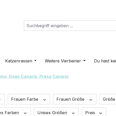
s Dropdown der Kategorie Schilder
ne oder Schließe das Dropdown der Kategorie Hunderass
Katzenrassen
Öffne oder Schließe das Dropdown der K
Weitere Vierbeiner
Öffne oder Schli
Du hast ke
ino, Dogo Canario, Presa Canario
Frauen Farbe
Frauen Größe
Größ
ex Farben
Unisex Größen
Preis