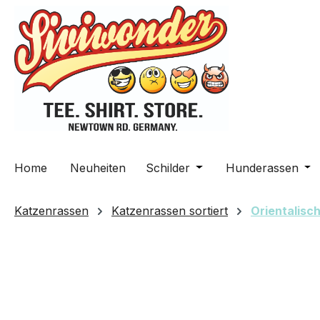
m Hauptinhalt springen
Zur Suche springen
Zur Hauptnavigation springen
Home
Neuheiten
Schilder
Öffne oder Schließe da
Hunderassen
Öff
Katzenrassen
Katzenrassen sortiert
Orientalisc