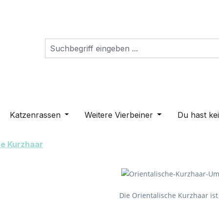
s Dropdown der Kategorie Schilder
ne oder Schließe das Dropdown der Kategorie Hunderass
Katzenrassen
Öffne oder Schließe das Dropdown der K
Weitere Vierbeiner
Öffne oder Schli
Du hast ke
he Kurzhaar
Die Orientalische Kurzhaar ist