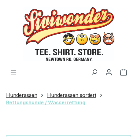
Zum Hauptinhalt springen
Ware
Hunderassen
Hunderassen sortiert
Rettungshunde / Wasserrettung