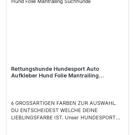
Geschenk, für viele Anlässe wie Vatertag,
Geburtstag, oder Weihnachten; auch für
Kurzentschlossene Dank schneller Lieferung.
Copyright by Siviwonder. Die Grafik darf weder
kopiert, vervielfältigt oder verkauft werden.
Rettungshunde Hundesport Auto
Aufkleber Hund Folie Mantrailing
Suchhunde
6 GROSSARTIGEN FARBEN ZUR AUSWAHL.
DU ENTSCHEIDEST WELCHE DEINE
LIEBLINGSFARBE IST. Unser HUNDESPORT
RASSE Aufkleber ist in 6 Farben erhältlich
Größe 20cm, 30cm,45cm,60cm, 80cm oder