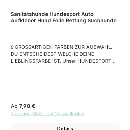
Sanitätshunde Hundesport Auto
Aufkleber Hund Folie Rettung Suchhunde
6 GROSSARTIGEN FARBEN ZUR AUSWAHL.
DU ENTSCHEIDEST WELCHE DEINE
LIEBLINGSFARBE IST. Unser HUNDESPORT
RASSE Aufkleber ist in 6 Farben erhältlich
Größe 20cm, 30cm,45cm,60cm, 80cm oder
100cm wählbar unsere Aufkleber sind:
Waschanlagenfest Wetterfest Witterungs- und
schmutzfest farbecht Hochleistungsfolie 7
Jahre Haltbarkeit Lieferumfang: 1 Aufkleber mit
Regulärer Preis:
Ab
7,90 €
Klebeanleitung DAS WIRD DEIN NEUER
Preise inkl. MwSt. zzgl. Versandkosten
LIEBLINGSAUFKLEBER. Unser HUNDESPORT
RASSE Motiv AUFKLEBER wird das perfekte
Details