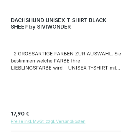
DACHSHUND UNISEX T-SHIRT BLACK
SHEEP by SIVIWONDER
2 GROSSARTIGE FARBEN ZUR AUSWAHL. Sie
bestimmen welche FARBE Ihre
LIEBLINGSFARBE wird. UNISEX T-SHIRT mit
unserem BLACK SHEEP WEIL ER ANDERS IST
Motiv Unisex Shirt: Unsere T-Shirts fallen wie
gewohnt aus – NICHT figurbetont und NICHT
tailliert. Am besten auch nochmal einen Blick auf
die Maßtabelle werfen 185g/m², 100%
ringgesponnene vorgeschrumpfte Baumwolle
Regulärer Preis:
17,90 €
Pflegehinweis: 40°C Maschinenwäsche Und
Preise inkl. MwSt. zzgl. Versandkosten
hier nochmal die Größentabelle DAS WIRD
DEIN NEUES LIEBLINGSSHIRT. Unser