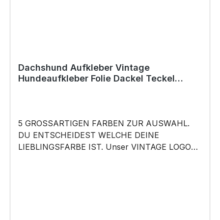
Dachshund Aufkleber Vintage
Hundeaufkleber Folie Dackel Teckel
Wiener Dog
5 GROSSARTIGEN FARBEN ZUR AUSWAHL.
DU ENTSCHEIDEST WELCHE DEINE
LIEBLINGSFARBE IST. Unser VINTAGE LOGO
What happens in the Forest, stays in the Forest
Aufkleber ist in 5 Farben erhältlich Größe
20cm, 30cm oder 45cm wählbar unsere
Aufkleber sind: Waschanlagenfest Wetterfest
Witterungs- und schmutzfest kratzfest farbecht
Hochleistungsfolie 7 Jahre Haltbarkeit