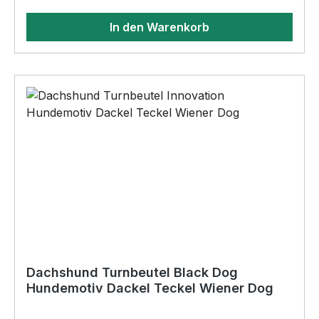
Polyester •warm und flauschig - Doppellagiger
In den Warenkorb
Strick •reflektiert im dunkeln, wenn sie
angestrahlt wird•sicher durch die dunkle
Jahreszeit BELIEBTESTES MOTIV von
SIVIWONDER als Originelles Geschenk, für viele
Anlässe wie Vatertag, Geburtstag, oder
Weihnachten; auch für Kurzentschlossene Dank
schneller Lieferung.
Dachshund Turnbeutel Black Dog
Hundemotiv Dackel Teckel Wiener Dog