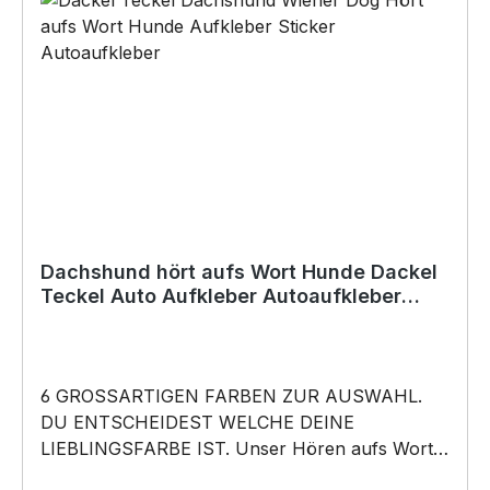
Originelles Geschenk, für viele Anlässe wie
Vatertag, Geburtstag, oder Weihnachten; auch
für Kurzentschlossene Dank schneller Lieferung.
Copyright by Siviwonder. Die Grafik darf weder
kopiert, vervielfältigt oder verkauft werden.
Dachshund hört aufs Wort Hunde Dackel
Teckel Auto Aufkleber Autoaufkleber
Hund Folie
6 GROSSARTIGEN FARBEN ZUR AUSWAHL.
DU ENTSCHEIDEST WELCHE DEINE
LIEBLINGSFARBE IST. Unser Hören aufs Wort –
Dackel Teckel Dachshund Wiener Dog- Hunde