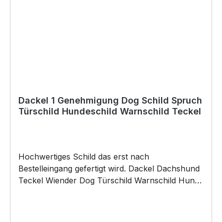
Die Grafik darf weder kopiert, vervielfältigt oder
verkauft werden.
Dackel 1 Genehmigung Dog Schild Spruch
Türschild Hundeschild Warnschild Teckel
Hochwertiges Schild das erst nach
Bestelleingang gefertigt wird. Dackel Dachshund
Teckel Wiender Dog Türschild Warnschild Hund
Schild by SIVIWONDER Hochwertige Alu
Verbundplatte in den Maßen 20cm x 14cm x
0,3cm, bedruckt Wir bedrucken das Schild direkt