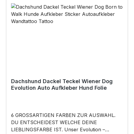
Anlässe wie Vatertag, Geburtstag, oder
Weihnachten; auch für Kurzentschlossene Dank
schneller Lieferung. Copyright by Siviwonder.
Die Grafik darf weder kopiert, vervielfältigt oder
verkauft werden.
Dachshund Dackel Teckel Wiener Dog
Evolution Auto Aufkleber Hund Folie
6 GROSSARTIGEN FARBEN ZUR AUSWAHL.
DU ENTSCHEIDEST WELCHE DEINE
LIEBLINGSFARBE IST. Unser Evolution –