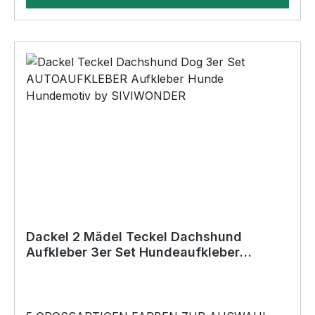
AußenbereichAnbringungsmöglichkeiten (nicht
im Lieferumfang enthalten):•Kleben
(Doppelseitiges Klebeband, Silikon,
Baukleber)•Schrauben / Kabelbinder
(Bohrungen können nachträglich angebracht
werden) BELIEBTESTES MOTIV von
SIVIWONDER als Originelles Geschenk, für viele
Anlässe wie Vatertag, Geburtstag, oder
Weihnachten; auch für Kurzentschlossene Dank
schneller Lieferung.
Dackel 2 Mädel Teckel Dachshund
Aufkleber 3er Set Hundeaufkleber
Hundemotiv Hund Folie