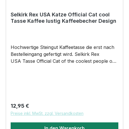
Selkirk Rex USA Katze Official Cat cool
Tasse Kaffee lustig Kaffeebecher Design
Hochwertige Steingut Kaffeetasse die erst nach
Bestelleingang gefertigt wird. Selkirk Rex
USA Tasse Official Cat of the coolest people on
the Planet by SIVIWONDER 375ml Füllvolumen
Maße: Höhe 96mm, Ø 80mm, ca. 320g Henkel
und Rand farbig brilliant glänzender Aufdruck
spülmaschinenfest für alle begeisterten
Kaffeetrinker DAS WIRD DEINE NEUE
LIEBLINGSTASSE. Unser Official Cat Motiv auf
Regulärer Preis:
12,95 €
unsere hochwertigen Steingut Keramik Tassen
Preise inkl. MwSt. zzgl. Versandkosten
wird das perfekte Geschenk für viele Anlässe.
BELIEBTESTES MOTIV von SIVIWONDER als
In den Warenkorb