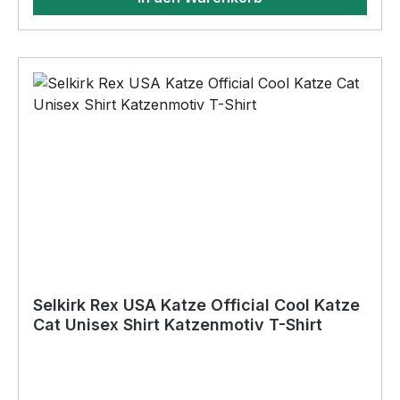
Originelles Geschenk, für viele Anlässe wie
Vatertag, Geburtstag, oder Weihnachten; auch
für Kurzentschlossene Dank schneller Lieferung.
Selkirk Rex USA Katze Official Cool Katze
Cat Unisex Shirt Katzenmotiv T-Shirt