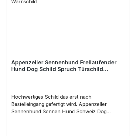
werden) BELIEBTESTES MOTIV von
SIVIWONDER als Originelles Geschenk, für viele
Anlässe wie Vatertag, Geburtstag, oder
Weihnachten; auch für Kurzentschlossene Dank
schneller Lieferung.
Appenzeller Sennenhund Freilaufender
Hund Dog Schild Spruch Türschild
Hundeschild Warnschild
Hochwertiges Schild das erst nach
Bestelleingang gefertigt wird. Appenzeller
Sennenhund Sennen Hund Schweiz Dog
Warnschild Freilaufender Hund "Betreten auf
eigene Gefahr" Schild by SIVIWONDER
Hochwertige Alu Verbundplatte in den Maßen