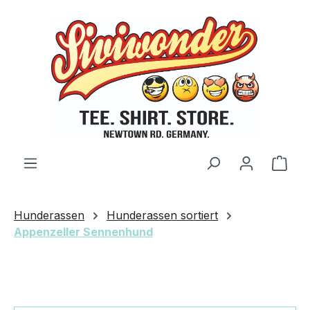
Zum Hauptinhalt springen
Ware
Hunderassen
Hunderassen sortiert
Appenzeller Sennenhund