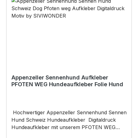
Baukleber)•Schrauben / Kabelbinder
(Bohrungen können nachträglich angebracht
werden) BELIEBTESTES MOTIV von
SIVIWONDER als Originelles Geschenk, für viele
Anlässe wie Vatertag, Geburtstag, oder
Weihnachten; auch für Kurzentschlossene Dank
schneller Lieferung.
Appenzeller Sennenhund Aufkleber
PFOTEN WEG Hundeaufkleber Folie Hund
Hochwertiger Appenzeller Sennenhund Sennen
Hund Schweiz Hundeaufkleber Digitaldruck
Hundeaufkleber mit unserem PFOTEN WEG
(Hunderasse) IM HECK Motiv digital gedruckt