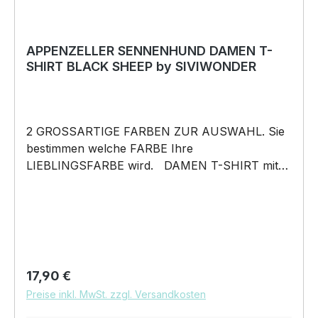
APPENZELLER SENNENHUND DAMEN T-
SHIRT BLACK SHEEP by SIVIWONDER
2 GROSSARTIGE FARBEN ZUR AUSWAHL. Sie
bestimmen welche FARBE Ihre
LIEBLINGSFARBE wird. DAMEN T-SHIRT mit
unserem BLACK SHEEP WEIL ER ANDERS IST
Motiv DAMEN Shirt: Unsere T-Shirts fallen wie
gewohnt aus – figurbetont und tailliert
geschnitten. Am besten auch nochmal einen
Blick auf die Maßtabelle werfen 160g/m², 100%
ringgesponnene Baumwolle, Single Jersey
Regulärer Preis:
17,90 €
Pflegehinweis: 40°C Maschinenwäsche Und
Preise inkl. MwSt. zzgl. Versandkosten
hier nochmal die Größentabelle DAS WIRD