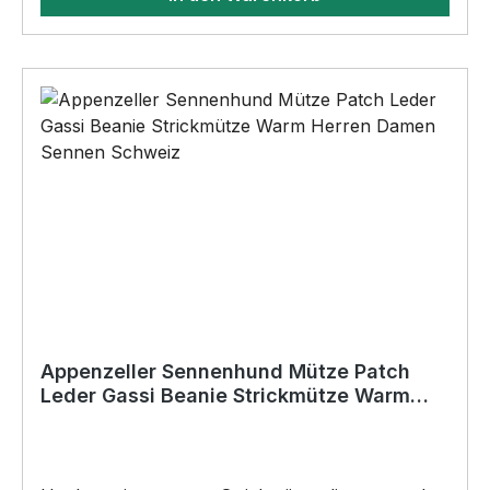
Bohrungen•Für den Innen- und
AußenbereichAnbringungsmöglichkeiten (nicht
im Lieferumfang enthalten):•Kleben
(Doppelseitiges Klebeband, Silikon,
Baukleber)•Schrauben / Kabelbinder
(Bohrungen können nachträglich angebracht
werden) BELIEBTESTES MOTIV von
SIVIWONDER als Originelles Geschenk, für viele
Anlässe wie Vatertag, Geburtstag, oder
Weihnachten; auch für Kurzentschlossene Dank
schneller Lieferung.
Appenzeller Sennenhund Mütze Patch
Leder Gassi Beanie Strickmütze Warm
Herren Damen Sennen Schweiz