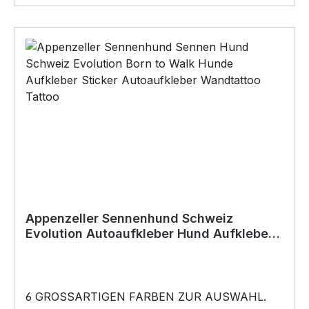
dunkeln, wenn sie angestrahlt wird•sicher durch
die dunkle Jahreszeit BELIEBTESTES MOTIV
von SIVIWONDER als Originelles Geschenk, für
viele Anlässe wie Vatertag, Geburtstag, oder
Weihnachten; auch für Kurzentschlossene Dank
schneller Lieferung.
Appenzeller Sennenhund Schweiz
Evolution Autoaufkleber Hund Aufkleber
Folie
6 GROSSARTIGEN FARBEN ZUR AUSWAHL.