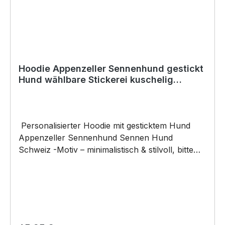
Hoodie Appenzeller Sennenhund gestickt
Hund wählbare Stickerei kuschelig
Stickerei personalisiert
Personalisierter Hoodie mit gesticktem Hund
Appenzeller Sennenhund Sennen Hund
Schweiz -Motiv – minimalistisch & stilvoll, bitte
geben sie die Stickfarbe an. Ein Must-have für
alle Hunde-Liebhaber! Unser hochwertiger
Hoodie mit einer eleganten, minimalistischen
Stickerei eines Hundes ist das perfekte
Kleidungsstück für gemütliche Tage. Das feine
Linienmotiv wird sorgfältig aufgestickt und