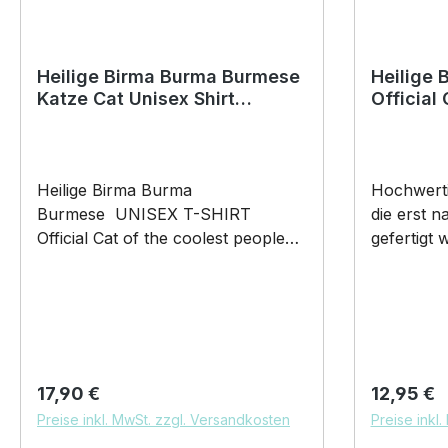
Heilige Birma Burma Burmese
Heilige
Katze Cat Unisex Shirt
Official
Katzenmotiv T-Shirt
lustig K
Heilige Birma Burma
Hochwerti
Burmese UNISEX T-SHIRT
die erst n
Official Cat of the coolest people
gefertigt 
on the Planet by SIVIWONDER
Burmese T
UNISEX T-SHIRT mit unserem
coolest p
Official Cat Motiv Unisex Shirt:
SIVIWONDER 375ml Fü
Unsere T-Shirts fallen wie
Maße: Hö
gewohnt aus – NICHT figurbetont
320g Henkel und Rand farbig
und NICHT tailliert. Am besten
brilliant 
Regulärer Preis:
Regulärer
17,90 €
12,95 €
auch nochmal einen Blick auf die
spülmaschi
Preise inkl. MwSt. zzgl. Versandkosten
Preise inkl
Maßtabelle werfen 185g/m², 100%
begeisterte