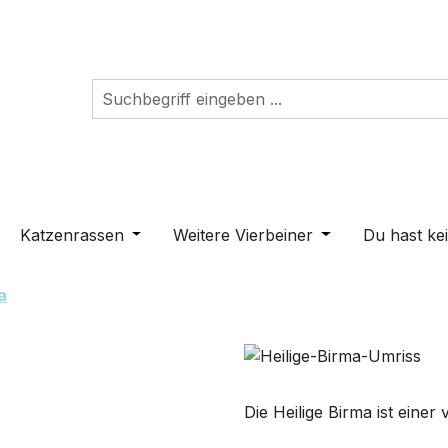
s Dropdown der Kategorie Schilder
ne oder Schließe das Dropdown der Kategorie Hunderass
Katzenrassen
Öffne oder Schließe das Dropdown der K
Weitere Vierbeiner
Öffne oder Schli
Du hast ke
a
Die Heilige Birma ist einer