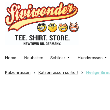
m Hauptinhalt springen
Zur Suche springen
Zur Hauptnavigation springen
Home
Neuheiten
Schilder
Öffne oder Schließe da
Hunderassen
Öff
Katzenrassen
Katzenrassen sortiert
Heilige Birm