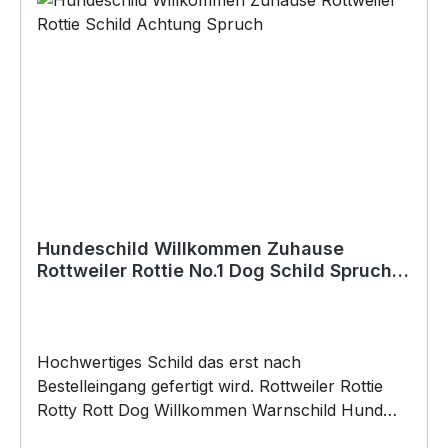
(Doppelseitiges Klebeband, Silikon,
Baukleber)•Schrauben / Kabelbinder
(Bohrungen können nachträglich angebracht
werden) BELIEBTESTES MOTIV von
SIVIWONDER als Originelles Geschenk, für viele
Anlässe wie Vatertag, Geburtstag, oder
Weihnachten; auch für Kurzentschlossene Dank
schneller Lieferung.
Hundeschild Willkommen Zuhause
Rottweiler Rottie No.1 Dog Schild Spruch
Türschild Warnschild
Hochwertiges Schild das erst nach
Bestelleingang gefertigt wird. Rottweiler Rottie
Rotty Rott Dog Willkommen Warnschild Hund
Schild by SIVIWONDER Hochwertige Alu