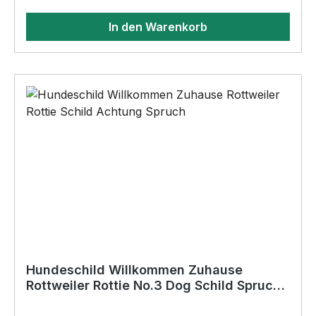
14cm x 0,3cm•Ecken nicht gerundet•keine
In den Warenkorb
Bohrungen (sollten sie Löcher wünschen, geben
sie dies bitte in der Kaufabwicklung an)•Für den
Innen- und
AußenbereichAnbringungsmöglichkeiten (nicht
im Lieferumfang enthalten):•Kleben
(Doppelseitiges Klebeband, Silikon,
Baukleber)•Schrauben / Kabelbinder
(Bohrungen können nachträglich angebracht
werden) BELIEBTESTES MOTIV von
SIVIWONDER und PixieHawkGraphics als
Originelles Geschenk, für viele Anlässe wie
Vatertag, Geburtstag, oder Weihnachten; auch
für Kurzentschlossene Dank schneller Lieferung.
Hundeschild Willkommen Zuhause
Rottweiler Rottie No.3 Dog Schild Spruch
Türschild Warnschild