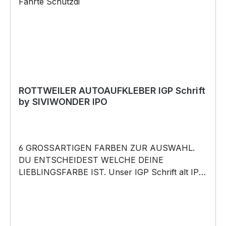
*Die zu beklebende Fläche muss SAUBER,
TROCKEN, glatt und frei von Ölen, Schmiere,
Silikon oder anderen Verunreinigungen sein.
Autowachs oder Politur muss vor der
Verklebung vollständig entfernt werden, da
ansonsten der Klebstoff negativ beeinflusst
werden könnte. Wir empfehlen unsere STICKER
nur auf die Scheibe zu kleben. Für die
ROTTWEILER AUTOAUFKLEBER IGP Schrift
by SIVIWONDER IPO
Verklebung empfehlen wir eine Temperatur von
15°C – 25°C. Copyright by Siviwonder. Die
Grafik darf weder kopiert, vervielfältigt oder
verkauft werden.
6 GROSSARTIGEN FARBEN ZUR AUSWAHL.
DU ENTSCHEIDEST WELCHE DEINE
LIEBLINGSFARBE IST. Unser IGP Schrift alt IPO
Schrift – Fährte Unterordnung Schutzdienst
Aufkleber ist in 6 Farben erhältlich Größe 20cm,
30cm, 45cm, 60cm, 80cm oder 100cm Breite
wählbar unsere Aufkleber sind: