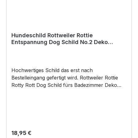
Aluverbundplatte sowohl für den Innen- als
auch für den Außenbereich bestens
geeignet.Material / Verarbeitung / Einsatzgebiete
und Verwendung•Aluverbundplatte 20cm x
14cm x 0,3cm•Ecken nicht gerundet•incl
Hundeschild Rottweiler Rottie
Entspannung Dog Schild No.2 Deko
Holzständer mit süßem Herz
Badezimmer Holzständer
MotivAnbringungsmöglichkeiten (nicht im
Lieferumfang enthalten):•Kleben (Doppelseitiges
Klebeband, Silikon, Baukleber)•Schrauben /
Hochwertiges Schild das erst nach
Kabelbinder (Bohrungen können nachträglich
Bestelleingang gefertigt wird. Rottweiler Rottie
angebracht werden) BELIEBTESTES MOTIV
Rotty Rott Dog Schild fürs Badezimmer Deko
von SIVIWONDER und PixieHawkGraphics als
Hund Schild by SIVIWONDER Hochwertige Alu
Originelles Geschenk, für viele Anlässe wie
Verbundplatte in den Maßen 20cm x 14cm x
Vatertag, Geburtstag, oder Weihnachten; auch
0,3cm, bedruckt Das Hundeschild Entspannung
für Kurzentschlossene Dank schneller Lieferung.
Schild Deko fürs Badezimmer mit Holzständer ist
ein tolles Accessoire für alle Hundeliebhaber.
Das Schild wurde aus hochwertigem
Regulärer Preis:
18,95 €
AluVerbund-Material gefertigt und ist somit sehr