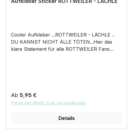
Aufkleber Sticker ROTTWEILER - LÄCHLE
Cooler Aufkleber ...ROTTWEILER - LÄCHLE ..
DU KANNST NICHT ALLE TÖTEN...Hier das
klare Statement für alle ROTTWEILER Fans
Hochwertiger konturgeschnittener Aufkleber
Größen: (Breite x Höhe) ca. 11,5 x 12 cm ca. 19 x
20 cm Ausführungen: Digitaldruck auf weißer
Folie Digitaldruck auf Reflective / Reflektierender
Folie (nachtleuchtend ) Digitaldruck incl.
Übertragungsfolie und Klebeanleitung mit dem
Regulärer Preis:
Ab
5,95 €
tollen Motiv von Wilsigns
Preise inkl. MwSt. zzgl. Versandkosten
Details