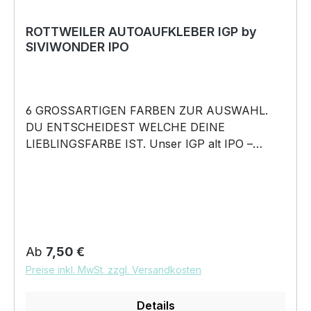
ROTTWEILER AUTOAUFKLEBER IGP by
SIVIWONDER IPO
6 GROSSARTIGEN FARBEN ZUR AUSWAHL.
DU ENTSCHEIDEST WELCHE DEINE
LIEBLINGSFARBE IST. Unser IGP alt IPO –
Fährte Unterordnung Schutzdienst Aufkleber ist
in 6 Farben erhältlich Größe 20cm, 30cm, 45cm,
60cm, 80cm oder 100cm Breite wählbar unsere
Aufkleber sind: Waschanlagenfest Wetterfest
Witterungs- und schmutzfest kratzfest farbecht
Hochleistungsfolie 7 Jahre Haltbarkeit
Regulärer Preis:
Ab
7,50 €
Lieferumfang: 1 Aufkleber mit Klebeanleitung
Preise inkl. MwSt. zzgl. Versandkosten
DAS WIRD DEIN NEUER
LIEBLINGSAUFKLEBER. Unser IGP alt IPO –
Details
Fährte Unterordnung Schutzdienst AUFKLEBER