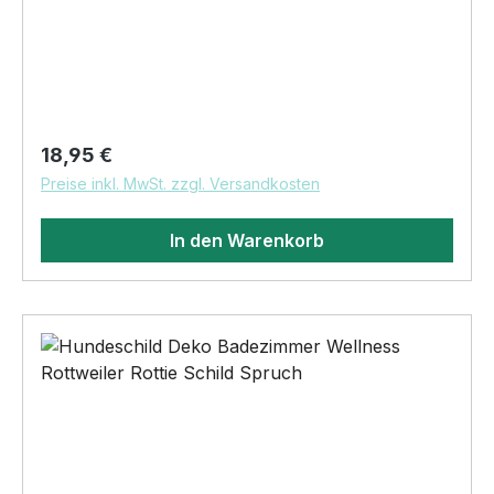
Hund Schild by SIVIWONDER Hochwertige Alu
Verbundplatte in den Maßen 20cm x 14cm x
0,3cm, bedruckt Das Hundeschild Entspannung
Schild Deko fürs Badezimmer mit Holzständer ist
ein tolles Accessoire für alle Hundeliebhaber.
Das Schild wurde aus hochwertigem
Regulärer Preis:
18,95 €
AluVerbund-Material gefertigt und ist somit sehr
Preise inkl. MwSt. zzgl. Versandkosten
robust und langlebig. Durch das stilvolle Design
und die hochwertige Verarbeitung ist es ein
In den Warenkorb
echter Blickfang in jedem Badezimmer. Durch
den mitgelieferten Holzständer kann das Schild
einfach und sicher aufgestellt werden. Es ist
somit nicht nur für die Wand geeignet, sondern
kann auch auf Regalen oder Kommoden platziert
werden. Durch das minimalistische, moderne
Design des Ständers passt er sich jeder
Einrichtung perfekt an und ist ein echter
Hingucker.Wir bedrucken das Schild direkt mit
ECO-UV-Tinten in CMYK dadurch ist die