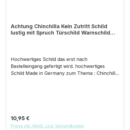
Achtung Chinchilla Kein Zutritt Schild
lustig mit Spruch Türschild Warnschild
Fun Metallschild
Hochwertiges Schild das erst nach
Bestelleingang gefertigt wird. hochwertiges
Schild Made in Germany zum Thema : Chinchilla
Gebiet Kein Zutritt ohne Möhrchen . Türschild
Warnschild Schild by SIVIWONDER
Hochwertige Alu Verbundplatte in den Maßen
20cm x 14cm x 0,3cm, bedruckt Wir bedrucken
das Schild direkt mit ECO-UV-Tinten in CMYK
dadurch ist die Aluverbundplatte sowohl für den
Regulärer Preis:
10,95 €
Innen- als auch für den Außenbereich bestens
Preise inkl. MwSt. zzgl. Versandkosten
geeignet.Material / Verarbeitung / Einsatzgebiete