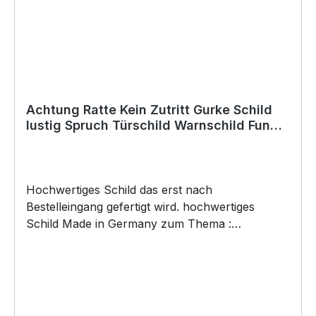
Anlässe wie Vatertag, Geburtstag, oder
Weihnachten; auch für Kurzentschlossene Dank
schneller Lieferung.
Achtung Ratte Kein Zutritt Gurke Schild
lustig Spruch Türschild Warnschild Fun
Metallschild
Hochwertiges Schild das erst nach
Bestelleingang gefertigt wird. hochwertiges
Schild Made in Germany zum Thema :
Rattengebiet Kein Zutritt Gurke . Türschild
Warnschild Schild by SIVIWONDER
Hochwertige Alu Verbundplatte in den Maßen
20cm x 14cm x 0,3cm, bedruckt Wir bedrucken
das Schild direkt mit ECO-UV-Tinten in CMYK