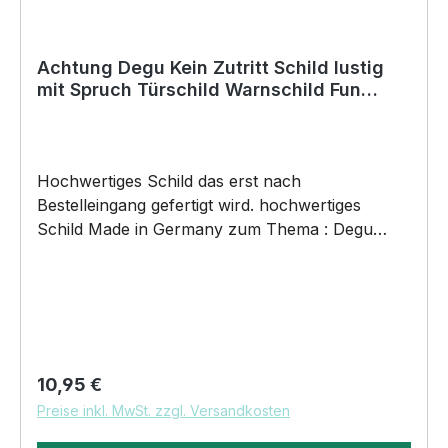
Achtung Degu Kein Zutritt Schild lustig
mit Spruch Türschild Warnschild Fun
Metallschild
Hochwertiges Schild das erst nach
Bestelleingang gefertigt wird. hochwertiges
Schild Made in Germany zum Thema : Degu
Gebiet Kein Zutritt ohne Nuss . Türschild
Warnschild Schild by SIVIWONDER
Hochwertige Alu Verbundplatte in den Maßen
20cm x 14cm x 0,3cm, bedruckt Wir bedrucken
das Schild direkt mit ECO-UV-Tinten in CMYK
dadurch ist die Aluverbundplatte sowohl für den
Regulärer Preis:
10,95 €
Innen- als auch für den Außenbereich bestens
Preise inkl. MwSt. zzgl. Versandkosten
geeignet.Material / Verarbeitung / Einsatzgebiete
und Verwendung•Aluverbundplatte •Ecken nicht