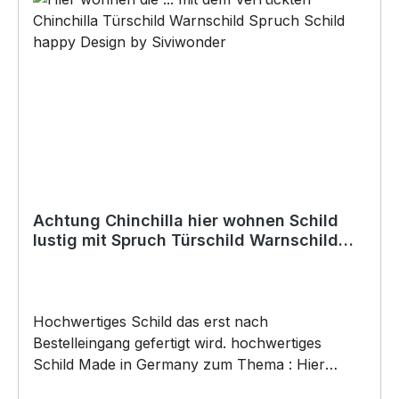
Baukleber)•Schrauben / Kabelbinder
(Bohrungen können nachträglich angebracht
werden) BELIEBTESTES MOTIV von
SIVIWONDER als Originelles Geschenk, für viele
Anlässe wie Vatertag, Geburtstag, oder
Weihnachten; auch für Kurzentschlossene Dank
schneller Lieferung.
Achtung Chinchilla hier wohnen Schild
lustig mit Spruch Türschild Warnschild
Fun Metallschild
Hochwertiges Schild das erst nach
Bestelleingang gefertigt wird. hochwertiges
Schild Made in Germany zum Thema : Hier
wohnen die ... mit dem Verrückten Chinchilla .