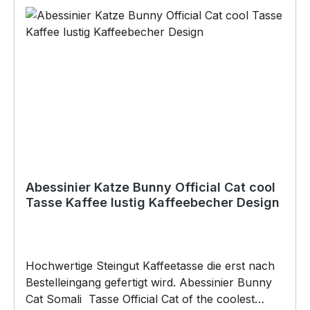
Originelles Geschenk, für viele Anlässe wie
Vatertag, Geburtstag, oder Weihnachten; auch
für Kurzentschlossene Dank schneller Lieferung.
Copyright by Siviwonder. Die Grafik darf weder
kopiert, vervielfältigt oder verkauft werden.
Abessinier Katze Bunny Official Cat cool
Tasse Kaffee lustig Kaffeebecher Design
Hochwertige Steingut Kaffeetasse die erst nach
Bestelleingang gefertigt wird. Abessinier Bunny
Cat Somali Tasse Official Cat of the coolest