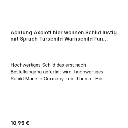
Achtung Axolotl hier wohnen Schild lustig
mit Spruch Türschild Warnschild Fun
Metallschild Molch
Hochwertiges Schild das erst nach
Bestelleingang gefertigt wird. hochwertiges
Schild Made in Germany zum Thema : Hier
wohnen die ... mit dem Verrücktem Axolotl .
Türschild Warnschild Schild by SIVIWONDER
Hochwertige Alu Verbundplatte in den Maßen
20cm x 14cm x 0,3cm, bedruckt Wir bedrucken
das Schild direkt mit ECO-UV-Tinten in CMYK
dadurch ist die Aluverbundplatte sowohl für den
Regulärer Preis:
10,95 €
Innen- als auch für den Außenbereich bestens