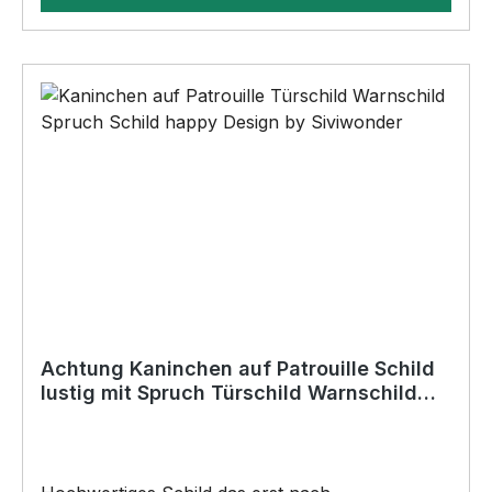
AußenbereichAnbringungsmöglichkeiten (nicht
im Lieferumfang enthalten):•Kleben
(Doppelseitiges Klebeband, Silikon,
Baukleber)•Schrauben / Kabelbinder
(Bohrungen können nachträglich angebracht
werden) BELIEBTESTES MOTIV von
SIVIWONDER als Originelles Geschenk, für viele
Anlässe wie Vatertag, Geburtstag, oder
Weihnachten; auch für Kurzentschlossene Dank
schneller Lieferung.
Achtung Kaninchen auf Patrouille Schild
lustig mit Spruch Türschild Warnschild
Fun Metallschild