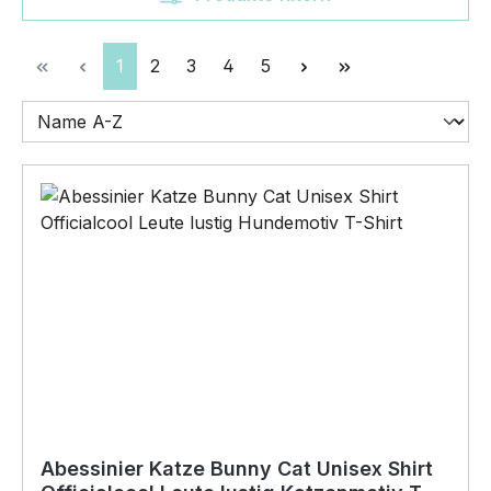
Seite
Seite
Seite
Seite
Seite
1
2
3
4
5
Abessinier Katze Bunny Cat Unisex Shirt