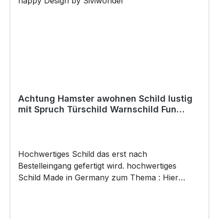
werden) BELIEBTESTES MOTIV von
SIVIWONDER als Originelles Geschenk, für viele
Anlässe wie Vatertag, Geburtstag, oder
Weihnachten; auch für Kurzentschlossene Dank
schneller Lieferung.
Achtung Hamster awohnen Schild lustig
mit Spruch Türschild Warnschild Fun
Metallschild
Hochwertiges Schild das erst nach
Bestelleingang gefertigt wird. hochwertiges
Schild Made in Germany zum Thema : Hier
wohnen die ... mit dem Verrückten Hamster .
Türschild Warnschild Schild by SIVIWONDER
Hochwertige Alu Verbundplatte in den Maßen