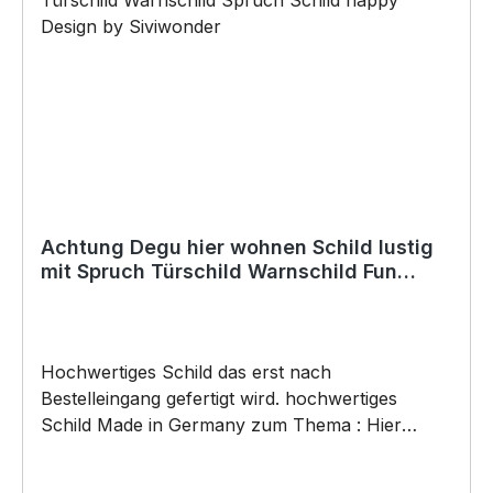
(Bohrungen können nachträglich angebracht
werden) BELIEBTESTES MOTIV von
SIVIWONDER als Originelles Geschenk, für viele
Anlässe wie Vatertag, Geburtstag, oder
Weihnachten; auch für Kurzentschlossene Dank
schneller Lieferung.
Achtung Degu hier wohnen Schild lustig
mit Spruch Türschild Warnschild Fun
Metallschild
Hochwertiges Schild das erst nach
Bestelleingang gefertigt wird. hochwertiges
Schild Made in Germany zum Thema : Hier
wohnen die ... mit dem Verrückten Degu .
Türschild Warnschild Schild by SIVIWONDER