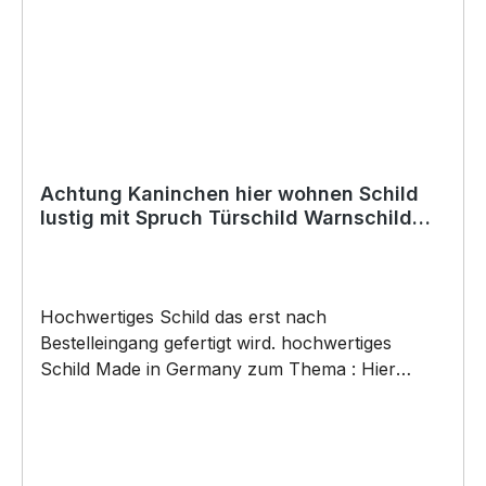
SIVIWONDER als Originelles Geschenk, für viele
Anlässe wie Vatertag, Geburtstag, oder
Weihnachten; auch für Kurzentschlossene Dank
schneller Lieferung.
Achtung Kaninchen hier wohnen Schild
lustig mit Spruch Türschild Warnschild
Fun Metallschild
Hochwertiges Schild das erst nach
Bestelleingang gefertigt wird. hochwertiges
Schild Made in Germany zum Thema : Hier
wohnen die ... mit dem Verrückten Kaninchen .
Türschild Warnschild Schild by SIVIWONDER
Hochwertige Alu Verbundplatte in den Maßen
20cm x 14cm x 0,3cm, bedruckt Wir bedrucken