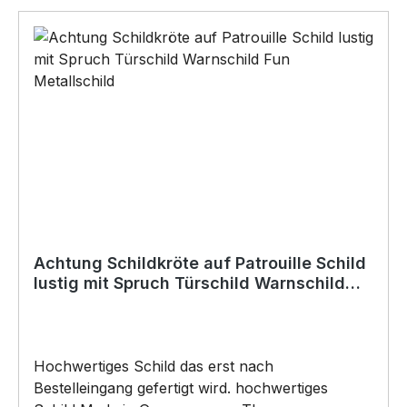
(Doppelseitiges Klebeband, Silikon,
Baukleber)•Schrauben / Kabelbinder
(Bohrungen können nachträglich angebracht
werden) BELIEBTESTES MOTIV von
SIVIWONDER als Originelles Geschenk, für viele
Anlässe wie Vatertag, Geburtstag, oder
Weihnachten; auch für Kurzentschlossene Dank
schneller Lieferung.
Achtung Schildkröte auf Patrouille Schild
lustig mit Spruch Türschild Warnschild
Fun Metallschild
Hochwertiges Schild das erst nach
Bestelleingang gefertigt wird. hochwertiges