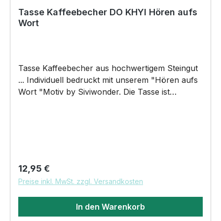
Tasse Kaffeebecher DO KHYI Hören aufs
Wort
Tasse Kaffeebecher aus hochwertigem Steingut
... Individuell bedruckt mit unserem "Hören aufs
Wort "Motiv by Siviwonder. Die Tasse ist
beidseitig mit diesem Motiv bedruckt. Jede
Tasse wird nach Bestelleingang individuell
bedruckt! KEINE LAGERWARE!!! hochwertiges
Steingut (weiß lasiert) Henkel und Rand farbig
(schwarz) Maße: Höhe 96 mm, Ø 80 mm, ca.
320 g 375 ml Füllvolumen brilliant glänzender
Regulärer Preis:
12,95 €
Aufdruck, spülmaschinenfest Copyright by
Preise inkl. MwSt. zzgl. Versandkosten
Siviwonder. Die Grafik darf weder kopiert,
vervielfältigt oder verkauft werden
In den Warenkorb