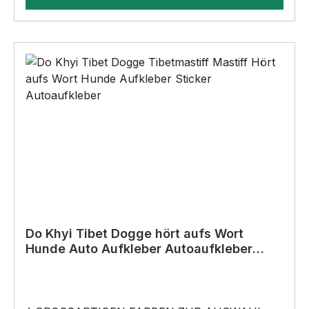
Bohrungen•Für den Innen- und
AußenbereichAnbringungsmöglichkeiten (nicht
im Lieferumfang enthalten):•Kleben
(Doppelseitiges Klebeband, Silikon,
Baukleber)•Schrauben / Kabelbinder
(Bohrungen können nachträglich angebracht
werden) BELIEBTESTES MOTIV von
SIVIWONDER als Originelles Geschenk, für viele
Anlässe wie Vatertag, Geburtstag, oder
Weihnachten; auch für Kurzentschlossene Dank
schneller Lieferung.
Do Khyi Tibet Dogge hört aufs Wort
Hunde Auto Aufkleber Autoaufkleber
Hund Folie