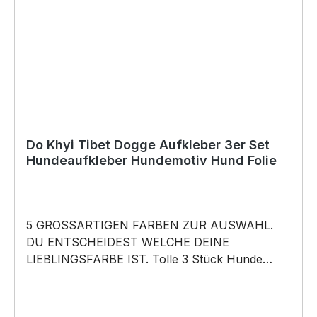
schneller Lieferung.
Do Khyi Tibet Dogge Aufkleber 3er Set
Hundeaufkleber Hundemotiv Hund Folie
5 GROSSARTIGEN FARBEN ZUR AUSWAHL.
DU ENTSCHEIDEST WELCHE DEINE
LIEBLINGSFARBE IST. Tolle 3 Stück Hunde
Aufkleber ♥ Hundemotiv - Do Khyi Tibet Dogge
Tibetmastiff Mastiff - Hundeaufkleber - dieses
Hundemotiv bringt die Hunderasse aufs Auto …