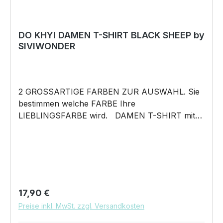
DO KHYI DAMEN T-SHIRT BLACK SHEEP by
SIVIWONDER
2 GROSSARTIGE FARBEN ZUR AUSWAHL. Sie
bestimmen welche FARBE Ihre
LIEBLINGSFARBE wird. DAMEN T-SHIRT mit
unserem BLACK SHEEP WEIL ER ANDERS IST
Motiv DAMEN Shirt: Unsere T-Shirts fallen wie
gewohnt aus – figurbetont und tailliert
geschnitten. Am besten auch nochmal einen
Blick auf die Maßtabelle werfen 160g/m², 100%
ringgesponnene Baumwolle, Single Jersey
Regulärer Preis:
17,90 €
Pflegehinweis: 40°C Maschinenwäsche Und
Preise inkl. MwSt. zzgl. Versandkosten
hier nochmal die Größentabelle DAS WIRD
DEIN NEUES LIEBLINGSSHIRT. Unser BLACK