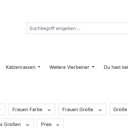
s Dropdown der Kategorie Schilder
ne oder Schließe das Dropdown der Kategorie Hunderass
Katzenrassen
Öffne oder Schließe das Dropdown der K
Weitere Vierbeiner
Öffne oder Schli
Du hast ke
Frauen Farbe
Frauen Größe
Größe
ex Größen
Preis