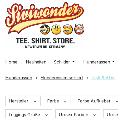
m Hauptinhalt springen
Zur Suche springen
Zur Hauptnavigation springen
Home
Neuheiten
Schilder
Öffne oder Schließe da
Hunderassen
Öff
Hunderassen
Hunderassen sortiert
Irish Setter
Hersteller
Farbe
Farbe Aufkleber
Leggings Größe
Unisex Farben
Unis