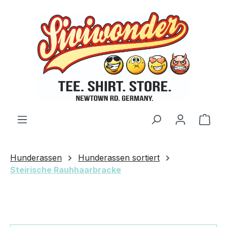
Zum Hauptinhalt springen
Ware
Hunderassen
Hunderassen sortiert
Steirische Rauhhaarbracke