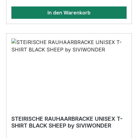
•84% Polyacryl, 16% Polyester •warm und
In den Warenkorb
flauschig - Doppellagiger Strick •reflektiert im
dunkeln, wenn sie angestrahlt wird•sicher durch
die dunkle Jahreszeit BELIEBTESTES MOTIV
von SIVIWONDER als Originelles Geschenk, für
viele Anlässe wie Vatertag, Geburtstag, oder
Weihnachten; auch für Kurzentschlossene Dank
schneller Lieferung.
STEIRISCHE RAUHAARBRACKE UNISEX T-
SHIRT BLACK SHEEP by SIVIWONDER