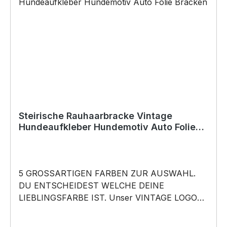
Vatertag, Geburtstag, oder Weihnachten; auch
für Kurzentschlossene Dank schneller Lieferung.
Copyright by Siviwonder. Die Grafik darf weder
kopiert, vervielfältigt oder verkauft werden.
Steirische Rauhaarbracke Vintage
Hundeaufkleber Hundemotiv Auto Folie
Bracken
5 GROSSARTIGEN FARBEN ZUR AUSWAHL.
DU ENTSCHEIDEST WELCHE DEINE
LIEBLINGSFARBE IST. Unser VINTAGE LOGO
What happens in the Park, stays in the Park
Aufkleber ist in 5 Farben erhältlich Größe