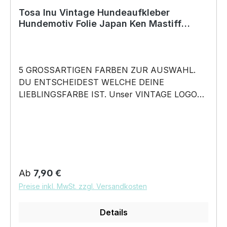
Tosa Inu Vintage Hundeaufkleber
Hundemotiv Folie Japan Ken Mastiff
Tōken
5 GROSSARTIGEN FARBEN ZUR AUSWAHL.
DU ENTSCHEIDEST WELCHE DEINE
LIEBLINGSFARBE IST. Unser VINTAGE LOGO
What happens in the Park, stays in the Park
Aufkleber ist in 5 Farben erhältlich Größe
20cm, 30cm oder 45cm wählbar unsere
Aufkleber sind: Waschanlagenfest Wetterfest
Witterungs- und schmutzfest kratzfest farbecht
Hochleistungsfolie 7 Jahre Haltbarkeit
Regulärer Preis:
Ab
7,90 €
Lieferumfang: 1 Aufkleber mit Klebeanleitung
Preise inkl. MwSt. zzgl. Versandkosten
DAS WIRD DEIN NEUER
LIEBLINGSAUFKLEBER. Unser VINTAGE
Details
LOGO What happens in the Park, stays in the