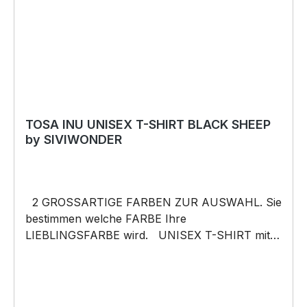
TOSA INU UNISEX T-SHIRT BLACK SHEEP
by SIVIWONDER
2 GROSSARTIGE FARBEN ZUR AUSWAHL. Sie
bestimmen welche FARBE Ihre
LIEBLINGSFARBE wird. UNISEX T-SHIRT mit
unserem BLACK SHEEP WEIL ER ANDERS IST
Motiv Unisex Shirt: Unsere T-Shirts fallen wie
gewohnt aus – NICHT figurbetont und NICHT
tailliert. Am besten auch nochmal einen Blick auf