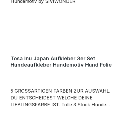
für Kurzentschlossene Dank schneller Lieferung.
Copyright by Siviwonder. Die Grafik darf weder
kopiert, vervielfältigt oder verkauft werden.
Tosa Inu Japan Aufkleber 3er Set
Hundeaufkleber Hundemotiv Hund Folie
5 GROSSARTIGEN FARBEN ZUR AUSWAHL.
DU ENTSCHEIDEST WELCHE DEINE
LIEBLINGSFARBE IST. Tolle 3 Stück Hunde
Aufkleber ♥ Hundemotiv - Tosa Inu Japan Ken
Mastiff Tōken Dog - Hundeaufkleber - dieses
Hundemotiv bringt die Hunderasse aufs Auto …