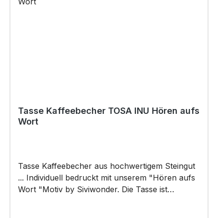
Weihnachten; auch für Kurzentschlossene Dank
schneller Lieferung.
Tasse Kaffeebecher TOSA INU Hören aufs
Wort
Tasse Kaffeebecher aus hochwertigem Steingut
... Individuell bedruckt mit unserem "Hören aufs
Wort "Motiv by Siviwonder. Die Tasse ist
beidseitig mit diesem Motiv bedruckt. Jede
Tasse wird nach Bestelleingang individuell