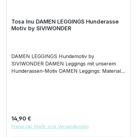
Tosa Inu DAMEN LEGGINGS Hunderasse
Motiv by SIVIWONDER
DAMEN LEGGINGS Hundemotiv by
SIVIWONDER DAMEN Leggings mit unserem
Hunderassen-Motiv DAMEN Leggings: Material
besteht aus 95% Baumwolle und 5% Elasthan
Oberflächenbeschaffenheit: Jersey Trikot
elastischer Bund Pflegehinweis: 40°C
Maschinenwäsche Und hier nochmal die
Größentabelle DAS WIRD DEINE NEUE
LIEBLINGS-LEGGINGS Unser HUNDERASSEN -
Regulärer Preis:
14,90 €
Motiv auf unserer hochwertigen DAMEN
Preise inkl. MwSt. zzgl. Versandkosten
Leggings wird das perfekte Geschenk für viele
Anlässe. BELIEBTESTES MOTIV von