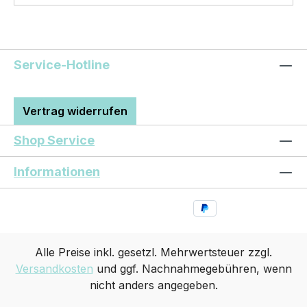
Park AUFKLEBER wird das perfekte Geschenk
für viele Anlässe. BELIEBTESTES MOTIV von
SIVIWONDER als Originelles Geschenk, für viele
Anlässe wie Vatertag, Geburtstag, oder
Service-Hotline
Weihnachten; auch für Kurzentschlossene Dank
schneller Lieferung. *Die zu beklebende Fläche
muss SAUBER, TROCKEN, glatt und frei von
Vertrag widerrufen
Ölen, Schmiere, Silikon oder anderen
Verunreinigungen sein. Autowachs oder Politur
Shop Service
muss vor der Verklebung vollständig entfernt
werden, da ansonsten der Klebstoff negativ
Informationen
beeinflusst werden könnte. Wir empfehlen
unsere STICKER nur auf die Scheibe zu kleben.
Für die Verklebung empfehlen wir eine
Temperatur von 15°C – 25°C.
Alle Preise inkl. gesetzl. Mehrwertsteuer zzgl.
Versandkosten
und ggf. Nachnahmegebühren, wenn
nicht anders angegeben.