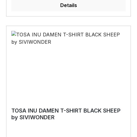
Details
SIVIWONDER als Originelles Geschenk, für viele
Anlässe wie Geburtstag, oder Weihnachten;
auch für Kurzentschlossene Dank schneller
Lieferung. Copyright by Siviwonder. Die Grafik
darf weder kopiert, vervielfältigt oder verkauft
werden.
TOSA INU DAMEN T-SHIRT BLACK SHEEP
by SIVIWONDER