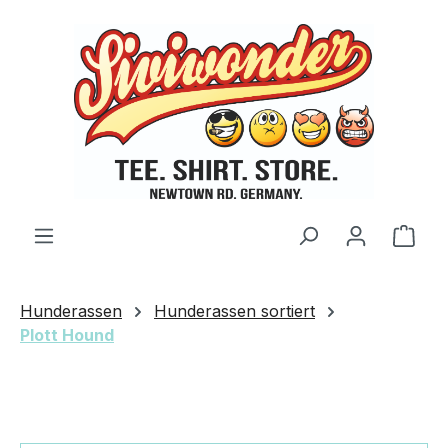
Zum Hauptinhalt springen
Ware
Hunderassen
Hunderassen sortiert
Plott Hound