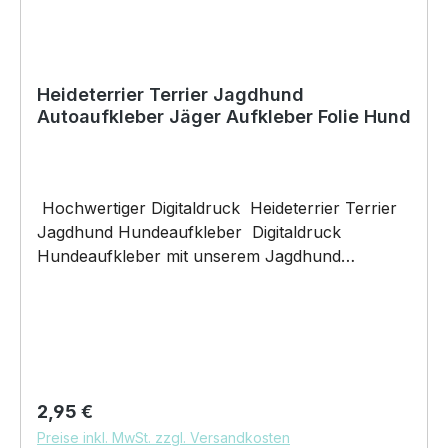
Heideterrier Terrier Jagdhund
Autoaufkleber Jäger Aufkleber Folie Hund
Hochwertiger Digitaldruck Heideterrier Terrier
Jagdhund Hundeaufkleber Digitaldruck
Hundeaufkleber mit unserem Jagdhund
(Hunderasse) JAGDGEBRAUCHSHUND Motiv
Motiv ist sehr dunkel und der Name
Jagdgebrauchshund soll nur angedeutet sein
digital gedruckt auf Folie und konturgeschnitten
Größe 9cm Durchmesser hochwertige KFZ-Folie
für Außen - Digitaldruck unsere Aufkleber sind:
Regulärer Preis:
2,95 €
Waschanlagenfest Wetterfest Witterungs- und
Preise inkl. MwSt. zzgl. Versandkosten
schmutzfest kratzfest farbecht (UV-Beständig)