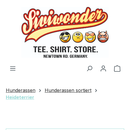
Zum Hauptinhalt springen
Ware
Hunderassen
Hunderassen sortiert
Heideterrier