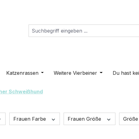
s Dropdown der Kategorie Schilder
ne oder Schließe das Dropdown der Kategorie Hunderass
Katzenrassen
Öffne oder Schließe das Dropdown der K
Weitere Vierbeiner
Öffne oder Schli
Du hast ke
her Schweißhund
Frauen Farbe
Frauen Größe
Größe