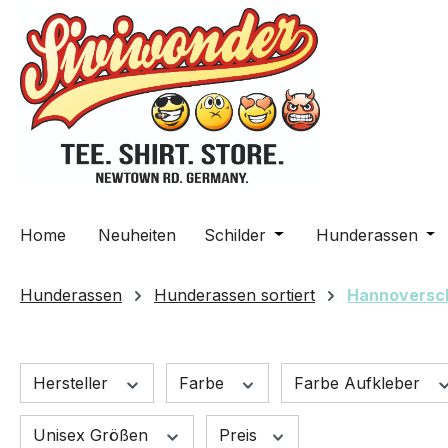
m Hauptinhalt springen
Zur Suche springen
Zur Hauptnavigation springen
Home
Neuheiten
Schilder
Öffne oder Schließe da
Hunderassen
Öff
Hunderassen
Hunderassen sortiert
Hannoversc
Hersteller
Farbe
Farbe Aufkleber
Unisex Größen
Preis