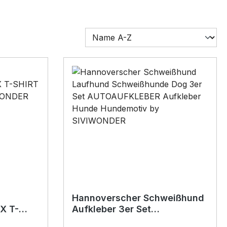
Hannoverscher Schweißhund
X T-
Aufkleber 3er Set
by
Hundeaufkleber Hund Folie