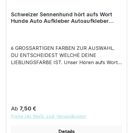
Schweizer Sennenhund hört aufs Wort
Hunde Auto Aufkleber Autoaufkleber
Hund Folie
6 GROSSARTIGEN FARBEN ZUR AUSWAHL.
DU ENTSCHEIDEST WELCHE DEINE
LIEBLINGSFARBE IST. Unser Hören aufs Wort –
Schweizer Sennenhund Sennen Großer
Schweiz - Hunde Auto Aufkleber ist in 6 Farben
erhältlich Größe 20cm, 30cm, 45cm, 60cm
Breite wählbar unsere Aufkleber sind:
Waschanlagenfest Wetterfest Witterungs- und
schmutzfest farbecht Hochleistungsfolie 7
Regulärer Preis:
Ab
7,50 €
Jahre Haltbarkeit Lieferumfang: 1 Aufkleber mit
Preise inkl. MwSt. zzgl. Versandkosten
Klebeanleitung DAS WIRD DEIN NEUER
LIEBLINGSAUFKLEBER. konturgeschnittener
Details