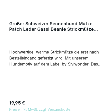
Großer Schweizer Sennenhund Mütze
Patch Leder Gassi Beanie Strickmütze
Warm Herren Damen Hund
Hochwertige, warme Strickmütze die erst nach
Bestelleingang gefertigt wird. Mit unserem
Hundemotiv auf dem Label by Siviwonder. Das
neue Must-Have Beanie besteht aus 100%
Polyacryl, und ist super weich. Die Mütze bringt
den ultimativen Trend wieder auf den Kopf. Dazu
wird das Kunstleder Label mit einem Hundemotiv
gelasert und es erscheint in silber. "Großer
Schweizer Sennenhund Sennen" Hundemütze
Regulärer Preis:
19,95 €
Gassimütze, Mütze zum Gassi gehen. Wenn Sie
Preise inkl. MwSt. zzgl. Versandkosten
nach einer schönen Wintermütze suchen, die