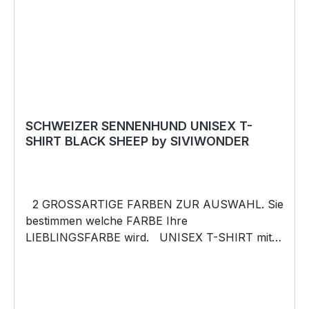
SCHWEIZER SENNENHUND UNISEX T-
SHIRT BLACK SHEEP by SIVIWONDER
2 GROSSARTIGE FARBEN ZUR AUSWAHL. Sie
bestimmen welche FARBE Ihre
LIEBLINGSFARBE wird. UNISEX T-SHIRT mit
unserem BLACK SHEEP WEIL ER ANDERS IST
Motiv Unisex Shirt: Unsere T-Shirts fallen wie
gewohnt aus – NICHT figurbetont und NICHT
tailliert. Am besten auch nochmal einen Blick auf