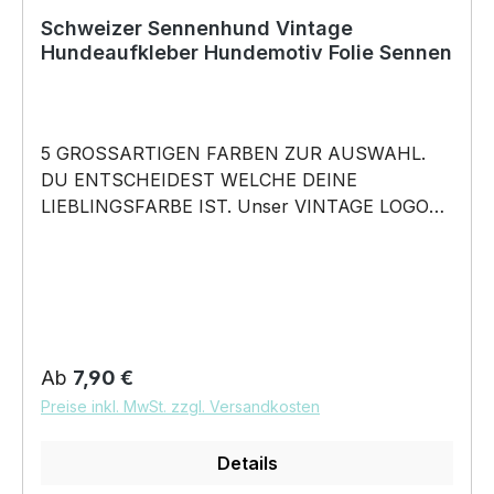
Schweizer Sennenhund Vintage
Hundeaufkleber Hundemotiv Folie Sennen
5 GROSSARTIGEN FARBEN ZUR AUSWAHL.
DU ENTSCHEIDEST WELCHE DEINE
LIEBLINGSFARBE IST. Unser VINTAGE LOGO
What happens in the Park, stays in the Park
Aufkleber ist in 5 Farben erhältlich Größe
20cm, 30cm oder 45cm wählbar unsere
Aufkleber sind: Waschanlagenfest Wetterfest
Witterungs- und schmutzfest kratzfest farbecht
Hochleistungsfolie 7 Jahre Haltbarkeit
Regulärer Preis:
Ab
7,90 €
Lieferumfang: 1 Aufkleber mit Klebeanleitung
Preise inkl. MwSt. zzgl. Versandkosten
DAS WIRD DEIN NEUER
LIEBLINGSAUFKLEBER. Unser VINTAGE
Details
LOGO What happens in the Park, stays in the