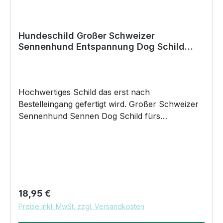
Hundeschild Großer Schweizer
Sennenhund Entspannung Dog Schild
Deko Badezimmer Holzständer
Hochwertiges Schild das erst nach
Bestelleingang gefertigt wird. Großer Schweizer
Sennenhund Sennen Dog Schild fürs
Badezimmer Deko Hund Schild by SIVIWONDER
Hochwertige Alu Verbundplatte in den Maßen
20cm x 14cm x 0,3cm, bedruckt Das
Hundeschild Entspannung Schild Deko fürs
Badezimmer mit Holzständer ist ein tolles
Accessoire für alle Hundeliebhaber. Das Schild
Regulärer Preis:
18,95 €
wurde aus hochwertigem AluVerbund-Material
Preise inkl. MwSt. zzgl. Versandkosten
gefertigt und ist somit sehr robust und langlebig.