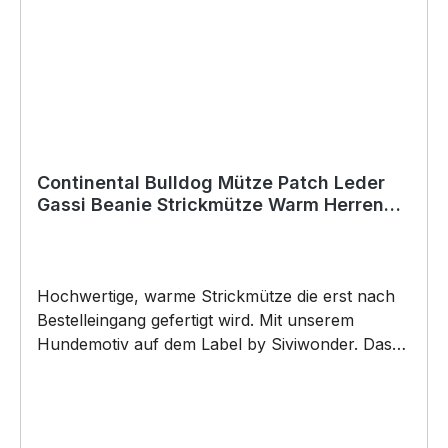
Copyright by Siviwonder. Die Grafik darf weder
kopiert, vervielfältigt oder verkauft werden.
Continental Bulldog Mütze Patch Leder
Gassi Beanie Strickmütze Warm Herren
Damen Conti Bully
Hochwertige, warme Strickmütze die erst nach
Bestelleingang gefertigt wird. Mit unserem
Hundemotiv auf dem Label by Siviwonder. Das
neue Must-Have Beanie besteht aus 100%
Polyacryl, und ist super weich. Die Mütze bringt
den ultimativen Trend wieder auf den Kopf. Dazu
wird das Kunstleder Label mit einem Hundemotiv