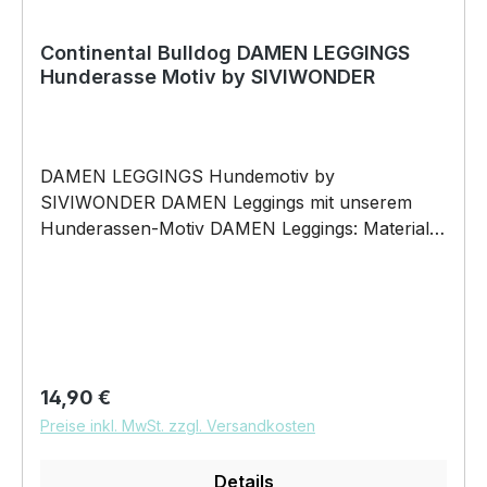
Continental Bulldog DAMEN LEGGINGS
Hunderasse Motiv by SIVIWONDER
DAMEN LEGGINGS Hundemotiv by
SIVIWONDER DAMEN Leggings mit unserem
Hunderassen-Motiv DAMEN Leggings: Material
besteht aus 95% Baumwolle und 5% Elasthan
Oberflächenbeschaffenheit: Jersey Trikot
elastischer Bund Pflegehinweis: 40°C
Maschinenwäsche Und hier nochmal die
Größentabelle DAS WIRD DEINE NEUE
LIEBLINGS-LEGGINGS Unser HUNDERASSEN -
Regulärer Preis:
14,90 €
Motiv auf unserer hochwertigen DAMEN
Preise inkl. MwSt. zzgl. Versandkosten
Leggings wird das perfekte Geschenk für viele
Anlässe. BELIEBTESTES MOTIV von
Details