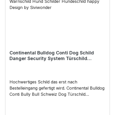
schneller Lieferung. Copyright by Siviwonder.
Die Grafik darf weder kopiert, vervielfältigt oder
verkauft werden.
Continental Bulldog Conti Dog Schild
Danger Security System Türschild
Hundeschild Warnschild
Hochwertiges Schild das erst nach
Bestelleingang gefertigt wird. Continental Bulldog
Conti Bully Bull Schweiz Dog Türschild
Warnschild Hundeschild Schild by SIVIWONDER
Hochwertige Alu Verbundplatte in den Maßen
20cm x 14cm x 0,3cm, bedruckt Wir bedrucken