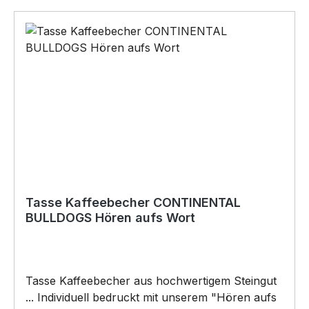
das perfekte Geschenk für viele Anlässe.
BELIEBTESTES MOTIV von SIVIWONDER als
Originelles Geschenk, für viele Anlässe wie
Vatertag, Geburtstag, oder Weihnachten; auch
für Kurzentschlossene Dank schneller Lieferung.
Copyright by Siviwonder. Die Grafik darf weder
kopiert, vervielfältigt oder verkauft werden.
Tasse Kaffeebecher CONTINENTAL
BULLDOGS Hören aufs Wort
Tasse Kaffeebecher aus hochwertigem Steingut
... Individuell bedruckt mit unserem "Hören aufs