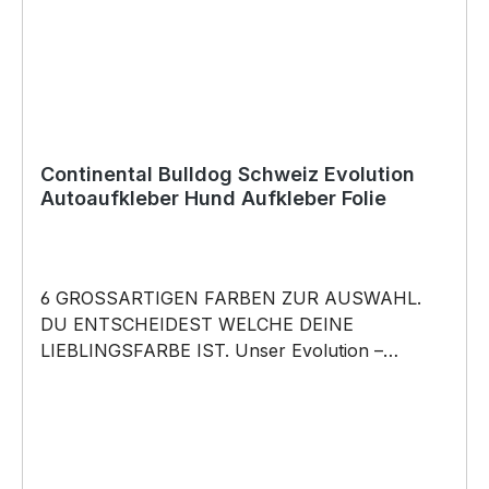
Continental Bulldog Schweiz Evolution
Autoaufkleber Hund Aufkleber Folie
6 GROSSARTIGEN FARBEN ZUR AUSWAHL.
DU ENTSCHEIDEST WELCHE DEINE
LIEBLINGSFARBE IST. Unser Evolution –
Continental Bulldog Bully Schweiz Conti Bull -
Hunde Auto Aufkleber ist in 6 Farben erhältlich
Größe 20cm, 30cm, 45cm, 60cm Breite wählbar
unsere Aufkleber sind: Waschanlagenfest
Wetterfest Witterungs- und schmutzfest farbecht