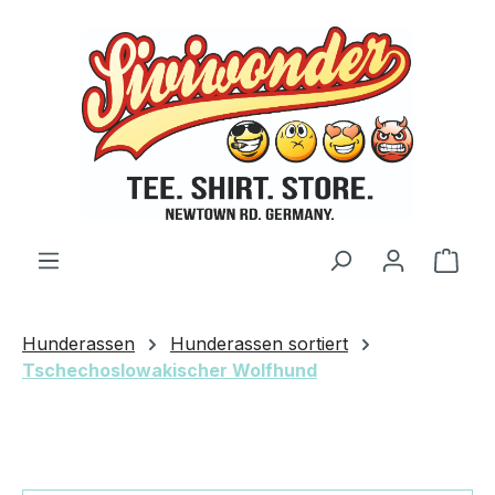
Zum Hauptinhalt springen
Ware
Hunderassen
Hunderassen sortiert
Tschechoslowakischer Wolfhund