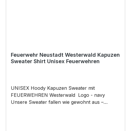
Feuerwehr Neustadt Westerwald Kapuzen
Sweater Shirt Unisex Feuerwehren
UNISEX Hoody Kapuzen Sweater mit
FEUERWEHREN Westerwald Logo - navy
Unsere Sweater fallen wie gewohnt aus –
NICHT figurbetont und NICHT tailliert
geschnitten. Am besten auch nochmal einen
Blick auf die Maßtabelle werfen 280g/m², 80%
gekämmte ringgesponnene Baumwolle, 20%