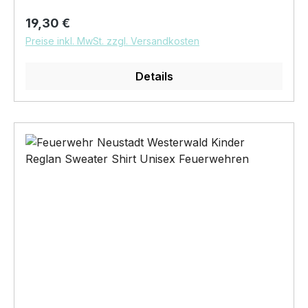
Workwear, einzigartige Doppelgarn-
Regulärer Preis:
19,30 €
Konstruktion, 40° waschbar, trocknergeeignet
Preise inkl. MwSt. zzgl. Versandkosten
Pflegehinweis: 40°C Maschinenwäsche
Feuerwehren Neustadt Westerwald Logo auf der
Details
Brust mit unserem Digitaldirektdruckverfahren
veredelt