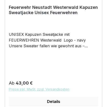
Feuerwehr Neustadt Westerwald Kapuzen
Sweatjacke Unisex Feuerwehren
UNISEX Kapuzen Sweatjacke mit
FEUERWEHREN Westerwald Logo - navy
Unsere Sweater fallen wie gewohnt aus –
NICHT figurbetont und NICHT tailliert
geschnitten. Am besten auch nochmal einen
Blick auf die Maßtabelle werfen 280g/m², 80%
gekämmte ringgesponnene Baumwolle, 20%
Polyester Gerader Schnitt mit schlankerer
Schulterpartie und Ärmeln, 2-lagige Kapuze mit
Regulärer Preis:
Ab
43,00 €
breitem Zugband und Öse, Fischgrät-
Preise inkl. MwSt. zzgl. Versandkosten
Nackenband, legere Bündchen, verdeckter YKK
Reißverschluss in Antik-Messing-Optik,
Details
Decknähte an Armausschnitt und Bündchen,