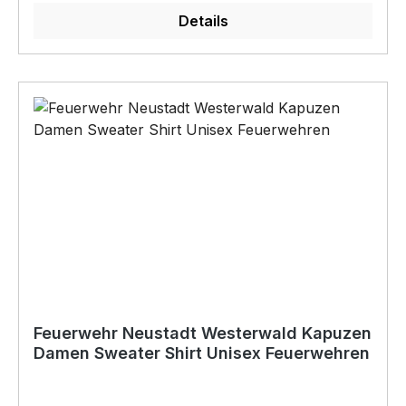
Pflegehinweis: 40°C Maschinenwäsche
Details
Feuerwehren Neustadt Westerwald Logo auf der
Brust Das Logo wird eingestickt veredelt
Feuerwehr Neustadt Westerwald Kapuzen
Damen Sweater Shirt Unisex Feuerwehren