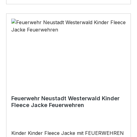
nach vorne versetzte Schulternähte, 3-fädige
Sweat-Qualität, Oberfläche aus 100%
Baumwolle, feine Oberfläche,
Kopfhörerführung, 40° waschbar,
trocknergeeignet bei niedriger Temperatur
Pflegehinweis: 40°C Maschinenwäsche
Feuerwehren Neustadt Westerwald Logo auf der
Brust mit unserem Digitaldirektdruckverfahren
veredelt
Feuerwehr Neustadt Westerwald Kinder
Fleece Jacke Feuerwehren
Kinder Kinder Fleece Jacke mit FEUERWEHREN