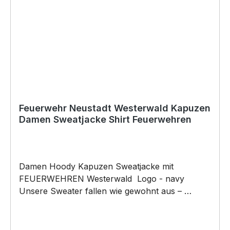
Digitaldirektdruckverfahren veredelt
Feuerwehr Neustadt Westerwald Kapuzen
Damen Sweatjacke Shirt Feuerwehren
Damen Hoody Kapuzen Sweatjacke mit
FEUERWEHREN Westerwald Logo - navy
Unsere Sweater fallen wie gewohnt aus –
figurbetont und tailliert geschnitten. Am besten
auch nochmal einen Blick auf die Maßtabelle
werfen 280g/m², 80% gekämmte