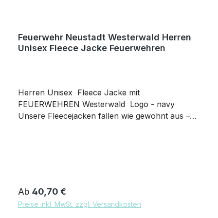
Feuerwehr Neustadt Westerwald Herren
Unisex Fleece Jacke Feuerwehren
Herren Unisex Fleece Jacke mit
FEUERWEHREN Westerwald Logo - navy
Unsere Fleecejacken fallen wie gewohnt aus –
NICHT figurbetont und NICHT tailliert
geschnitten. Am besten auch nochmal einen
Blick auf die Maßtabelle werfen 320g/m², 100%
Polyester, Antipilling Fleece Stehkragen, 2
Seitentaschen mit Reißverschluss, dichte
kompakte Fasern sorgen für minimalen
Regulärer Preis:
Ab
40,70 €
Wärmeverlust, extrem glatte Oberfläche zur
Preise inkl. MwSt. zzgl. Versandkosten
Veredelung, 40° waschbar, trocknergeeignet