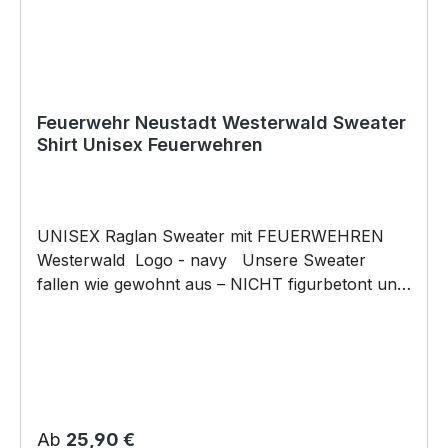
Feuerwehr Neustadt Westerwald Sweater
Shirt Unisex Feuerwehren
UNISEX Raglan Sweater mit FEUERWEHREN
Westerwald Logo - navy Unsere Sweater
fallen wie gewohnt aus – NICHT figurbetont und
NICHT tailliert geschnitten. Am besten auch
nochmal einen Blick auf die Maßtabelle werfen
295g/m², 50% gekämmte ringgesponnene
Baumwolle, 50% Polyester Rundstrickware,
Nackenband, Raglanärmel, Rippstrick an
Kragen, Arm- und Saumabschlüssen,
Regulärer Preis:
Ab
25,90 €