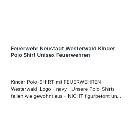
Feuerwehr Neustadt Westerwald Kinder
Polo Shirt Unisex Feuerwehren
Kinder Polo-SHIRT mit FEUERWEHREN
Westerwald Logo - navy Unsere Polo-Shirts
fallen wie gewohnt aus – NICHT figurbetont und
NICHT tailliert geschnitten. Am besten auch
nochmal einen Blick auf die Maßtabelle werfen
215g/m², 65% Polyester, 35% ringgesponnene
Baumwolle Nackenband, 1 Ersatzknopf,
Schulternähte verstärkt, ideal auch als