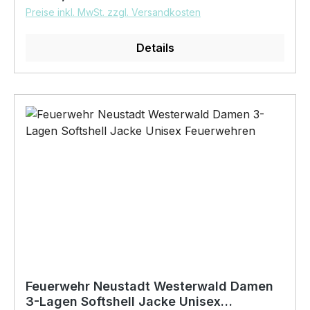
fleckenabweisende SpotShield™ Beschichtung,
Preise inkl. MwSt. zzgl. Versandkosten
40° waschbar, trocknergeeignet bei niedriger
Temperatur Pflegehinweis: 40°C
Details
Maschinenwäsche Feuerwehren Neustadt
Westerwald Logo auf der Brust mit unserem
Digitaldirektdruckverfahren veredelt
Feuerwehr Neustadt Westerwald Damen
3-Lagen Softshell Jacke Unisex