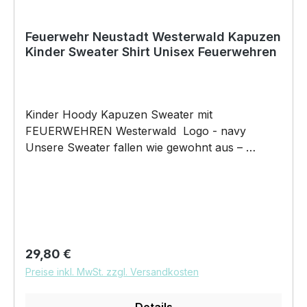
Feuerwehr Neustadt Westerwald Kapuzen
Kinder Sweater Shirt Unisex Feuerwehren
Kinder Hoody Kapuzen Sweater mit
FEUERWEHREN Westerwald Logo - navy
Unsere Sweater fallen wie gewohnt aus –
NICHT figurbetont und NICHT tailliert
geschnitten. Am besten auch nochmal einen
Blick auf die Maßtabelle werfen 280g/m², 80%
gekämmte ringgesponnene Baumwolle, 20%
Polyester Gerader Schnitt, 2-lagige Kapuze ohne
Kordel, Nackenband, Bündchen und Saum,
Regulärer Preis:
29,80 €
legere Rippstrickbündchen an Ärmel und Saum,
Preise inkl. MwSt. zzgl. Versandkosten
Decknähte an Armausschnitt, nach vorne
versetzte Schulternähte, 3-fädige Sweat-