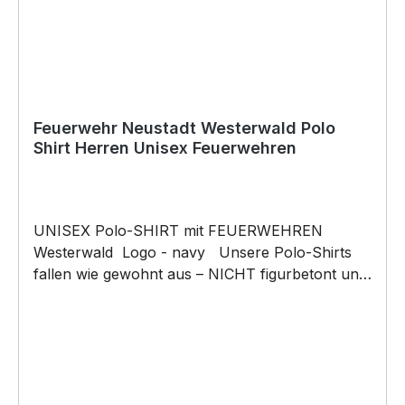
Feuerwehr Neustadt Westerwald Polo
Shirt Herren Unisex Feuerwehren
UNISEX Polo-SHIRT mit FEUERWEHREN
Westerwald Logo - navy Unsere Polo-Shirts
fallen wie gewohnt aus – NICHT figurbetont und
NICHT tailliert geschnitten. Am besten auch
nochmal einen Blick auf die Maßtabelle werfen
215g/m², 65% Polyester, 35% ringgesponnene
Baumwolle Nackenband, 1 Ersatzknopf,
Schulternähte verstärkt, ideal auch als
Workwear, einzigartige Doppelgarn-