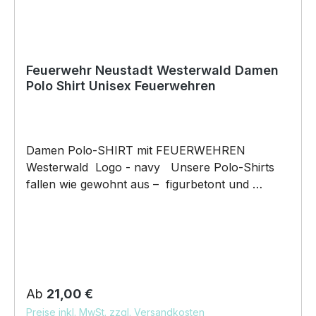
Feuerwehr Neustadt Westerwald Damen
Polo Shirt Unisex Feuerwehren
Damen Polo-SHIRT mit FEUERWEHREN
Westerwald Logo - navy Unsere Polo-Shirts
fallen wie gewohnt aus – figurbetont und
tailliert geschnitten. Am besten auch nochmal
einen Blick auf die Maßtabelle werfen 215g/m²,
65% Polyester, 35% ringgesponnene Baumwolle
Legerer Schnitt, Nackenband, 1 Ersatzknopf,
Schulternähte verstärkt, Seitenschlitze, ideal
auch als Workwear, einzigartige Doppelgarn-
Regulärer Preis:
Ab
21,00 €
Konstruktion, 40° waschbar, trocknergeeignet
Preise inkl. MwSt. zzgl. Versandkosten