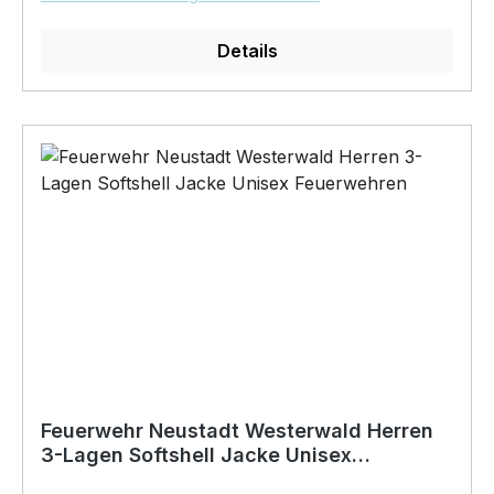
Pflegehinweis: 40°C Maschinenwäsche
Feuerwehren Neustadt Westerwald Logo auf der
Details
Brust mit unserem Digitaldirektdruckverfahren
veredelt
Feuerwehr Neustadt Westerwald Herren
3-Lagen Softshell Jacke Unisex
Feuerwehren