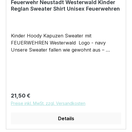
Feuerwehr Neustadt Westerwald Kinder
Reglan Sweater Shirt Unisex Feuerwehren
Kinder Hoody Kapuzen Sweater mit
FEUERWEHREN Westerwald Logo - navy
Unsere Sweater fallen wie gewohnt aus –
NICHT figurbetont und NICHT tailliert
geschnitten. Am besten auch nochmal einen
Blick auf die Maßtabelle werfen 295g/m², 50%
gekämmte ringgesponnene Baumwolle, 50%
Polyester Rundstrickware, Raglanärmel,
Strickbündchen an Ärmel und Saum,
Regulärer Preis:
21,50 €
fleckenabweisende SpotShield™ Beschichtung,
Preise inkl. MwSt. zzgl. Versandkosten
40° waschbar, trocknergeeignet bei niedriger
Temperatur Pflegehinweis: 40°C
Details
Maschinenwäsche Feuerwehren Neustadt
Westerwald Logo auf der Brust mit unserem