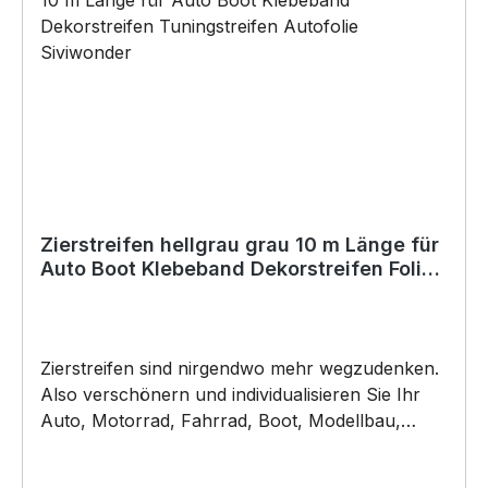
*Die zu beklebende Fläche muss SAUBER,
TROCKEN, glatt und frei von Ölen, Schmiere,
Silikon oder anderen Verunreinigungen sein.
Autowachs oder Politur muss vor der
Verklebung vollständig entfernt werden, da
ansonsten der Klebstoff negativ beeinflusst
werden könnte. Für die Verklebung empfehlen
wir eine Anbringungstemperatur: +8°C bis
+40°C (auch Nachts). Copyright by Siviwonder.
Zierstreifen hellgrau grau 10 m Länge für
Auto Boot Klebeband Dekorstreifen Folie
light grey
Zierstreifen sind nirgendwo mehr wegzudenken.
Also verschönern und individualisieren Sie Ihr
Auto, Motorrad, Fahrrad, Boot, Modellbau,
Jetski oder Wohnmobil.. ZIERSTREIFEN -
DEKORSTREIFEN – hellgrau - Achtung sehr