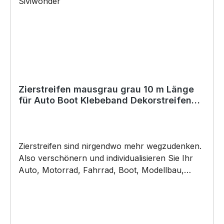
Silikon oder anderen Verunreinigungen sein.
Autowachs oder Politur muss vor der
Verklebung vollständig entfernt werden, da
ansonsten der Klebstoff negativ beeinflusst
werden könnte. Für die Verklebung empfehlen
wir eine Anbringungstemperatur: +8°C bis
+40°C (auch Nachts). Copyright by Siviwonder.
Zierstreifen mausgrau grau 10 m Länge
für Auto Boot Klebeband Dekorstreifen
Folie RAL7005
Zierstreifen sind nirgendwo mehr wegzudenken.
Also verschönern und individualisieren Sie Ihr
Auto, Motorrad, Fahrrad, Boot, Modellbau,
Jetski oder Wohnmobil.. ZIERSTREIFEN -
DEKORSTREIFEN – mausgrau grau - glänzend -
RAL7005 Breite: können sie auswählen Länge
10m Dicke 70µm unsere Zierstreifen sind: