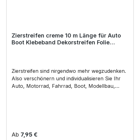
ansonsten der Klebstoff negativ beeinflusst
werden könnte. Für die Verklebung empfehlen
wir eine Anbringungstemperatur: +8°C bis
+40°C (auch Nachts). Copyright by Siviwonder.
Zierstreifen creme 10 m Länge für Auto
Boot Klebeband Dekorstreifen Folie
hellelfenbein perlweiß
Zierstreifen sind nirgendwo mehr wegzudenken.
Also verschönern und individualisieren Sie Ihr
Auto, Motorrad, Fahrrad, Boot, Modellbau,
Jetski oder Wohnmobil.. ZIERSTREIFEN -
DEKORSTREIFEN – creme - hellelfenbein
perlweiß - glänzend - Breite: können sie
auswählen Länge 10m Dicke 70µm unsere
Zierstreifen sind: haltbar 5 Jahre
salzwasserbeständig Witterungs- und
Regulärer Preis:
Ab
7,95 €
schmutzfest farbecht UV Beständig