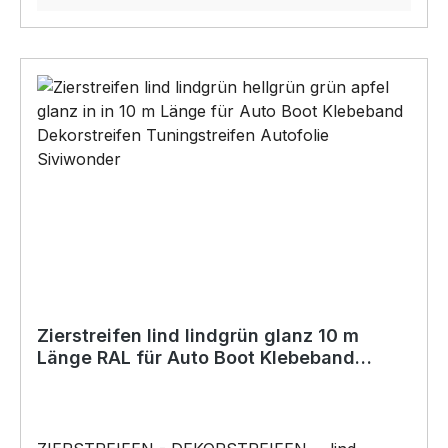
Streifen ist selbstklebend und jederzeit
rückstandslos entfernbar ist. BELIEBTESTER
Artikel von SIVIWONDER auch für
Kurzentschlossene Dank schneller Lieferung.
*Die zu beklebende Fläche muss SAUBER,
TROCKEN, glatt und frei von Ölen, Schmiere,
Silikon oder anderen Verunreinigungen sein.
Autowachs oder Politur muss vor der
Verklebung vollständig entfernt werden, da
ansonsten der Klebstoff negativ beeinflusst
werden könnte. Für die Verklebung empfehlen
wir eine Anbringungstemperatur: +8°C bis
+40°C (auch Nachts). Copyright by Siviwonder.
Zierstreifen lind lindgrün glanz 10 m
Länge RAL für Auto Boot Klebeband
Dekorstreifen Folie grün