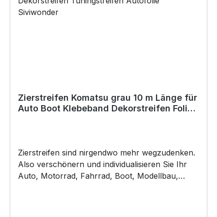
TROCKEN, glatt und frei von Ölen, Schmiere,
Silikon oder anderen Verunreinigungen sein.
Autowachs oder Politur muss vor der
Verklebung vollständig entfernt werden, da
ansonsten der Klebstoff negativ beeinflusst
werden könnte. Für die Verklebung empfehlen
wir eine Anbringungstemperatur: +8°C bis
+40°C (auch Nachts). Copyright by Siviwonder.
Zierstreifen Komatsu grau 10 m Länge für
Auto Boot Klebeband Dekorstreifen Folie
dunkelgrau
Zierstreifen sind nirgendwo mehr wegzudenken.
Also verschönern und individualisieren Sie Ihr
Auto, Motorrad, Fahrrad, Boot, Modellbau,
Jetski oder Wohnmobil.. ZIERSTREIFEN -
DEKORSTREIFEN – komatsugrau grau -
glänzend - Breite: können sie auswählen Länge