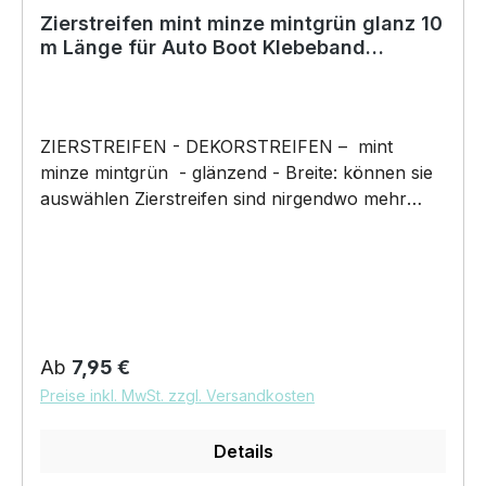
Zierstreifen mint minze mintgrün glanz 10
m Länge für Auto Boot Klebeband
Dekorstreifen Folie
ZIERSTREIFEN - DEKORSTREIFEN – mint
minze mintgrün - glänzend - Breite: können sie
auswählen Zierstreifen sind nirgendwo mehr
wegzudenken. Also verschönern und
individualisieren Sie Ihr Auto, Motorrad, Fahrrad,
Boot, Modellbau, Jetski oder Wohnmobil.. Länge
10m Dicke 70µm unsere Zierstreifen sind:
haltbar 5 Jahre salzwasserbeständig Witterungs-
und schmutzfest farbecht UV Beständig
Regulärer Preis:
Ab
7,95 €
Lieferumfang: 1 Zierstreifen für dein neues
Preise inkl. MwSt. zzgl. Versandkosten
Projekt. Unsere Zierstreifen aus Auto Folie sind
einfach und schnell zu kleben - rückstandslos
Details
entfernbar - hauchdünn wie lackiert. Der
Streifen ist selbstklebend und jederzeit