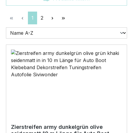
Seite
Seite
1
2
Zierstreifen army dunkelgrün olive