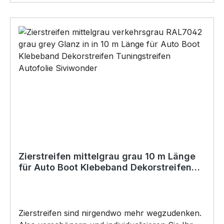
rückstandslos entfernbar ist. BELIEBTESTER
Artikel von SIVIWONDER auch für
Kurzentschlossene Dank schneller Lieferung.
*Die zu beklebende Fläche muss SAUBER,
TROCKEN, glatt und frei von Ölen, Schmiere,
Silikon oder anderen Verunreinigungen sein.
Autowachs oder Politur muss vor der
Verklebung vollständig entfernt werden, da
ansonsten der Klebstoff negativ beeinflusst
werden könnte. Für die Verklebung empfehlen
wir eine Anbringungstemperatur: +8°C bis
+40°C (auch Nachts). Copyright by Siviwonder.
Zierstreifen mittelgrau grau 10 m Länge
für Auto Boot Klebeband Dekorstreifen
Folie RAL7042 verkehrs
Zierstreifen sind nirgendwo mehr wegzudenken.