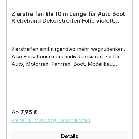
+40°C (auch Nachts). Copyright by Siviwonder.
Zierstreifen lila 10 m Länge für Auto Boot
Klebeband Dekorstreifen Folie violett
Flieder
Zierstreifen sind nirgendwo mehr wegzudenken.
Also verschönern und individualisieren Sie Ihr
Auto, Motorrad, Fahrrad, Boot, Modellbau,
Jetski oder Wohnmobil.. ZIERSTREIFEN -
DEKORSTREIFEN – lila - glänzend - Breite:
können sie auswählen Länge 10m Dicke 70µm
unsere Zierstreifen sind: haltbar 5Jahre
salzwasserbeständig Witterungs- und
schmutzfest farbecht UV Beständig
Regulärer Preis:
Ab
7,95 €
Lieferumfang: 1 Zierstreifen für dein neues
Preise inkl. MwSt. zzgl. Versandkosten
Projekt. Unsere Zierstreifen aus Auto Folie sind
einfach und schnell zu kleben - rückstandslos
Details
entfernbar - hauchdünn wie lackiert. Der