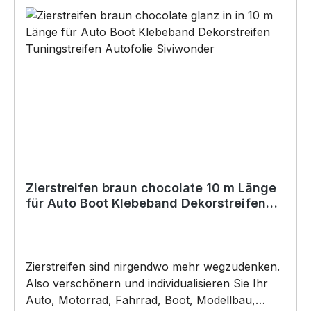
Artikel von SIVIWONDER auch für
Kurzentschlossene Dank schneller Lieferung.
*Die zu beklebende Fläche muss SAUBER,
TROCKEN, glatt und frei von Ölen, Schmiere,
Silikon oder anderen Verunreinigungen sein.
Autowachs oder Politur muss vor der
Verklebung vollständig entfernt werden, da
ansonsten der Klebstoff negativ beeinflusst
werden könnte. Für die Verklebung empfehlen
wir eine Anbringungstemperatur: +8°C bis
+40°C (auch Nachts). Copyright by Siviwonder.
Zierstreifen braun chocolate 10 m Länge
für Auto Boot Klebeband Dekorstreifen
Folie brown
Zierstreifen sind nirgendwo mehr wegzudenken.
Also verschönern und individualisieren Sie Ihr
Auto, Motorrad, Fahrrad, Boot, Modellbau,