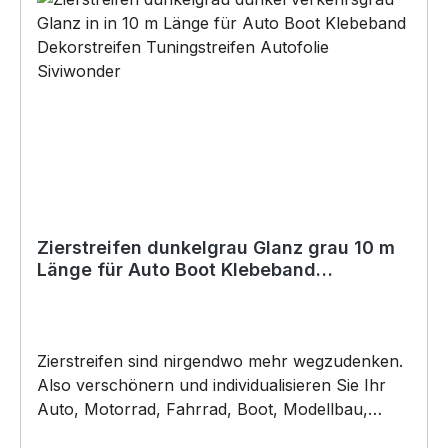
Artikel von SIVIWONDER auch für
Kurzentschlossene Dank schneller Lieferung.
*Die zu beklebende Fläche muss SAUBER,
TROCKEN, glatt und frei von Ölen, Schmiere,
Silikon oder anderen Verunreinigungen sein.
Autowachs oder Politur muss vor der
Verklebung vollständig entfernt werden, da
ansonsten der Klebstoff negativ beeinflusst
werden könnte. Für die Verklebung empfehlen
wir eine Anbringungstemperatur: +8°C bis
+40°C (auch Nachts). Copyright by Siviwonder.
Zierstreifen dunkelgrau Glanz grau 10 m
Länge für Auto Boot Klebeband
Dekorstreifen Folie dunkel
Zierstreifen sind nirgendwo mehr wegzudenken.
Also verschönern und individualisieren Sie Ihr
Auto, Motorrad, Fahrrad, Boot, Modellbau,
Jetski oder Wohnmobil.. ZIERSTREIFEN -