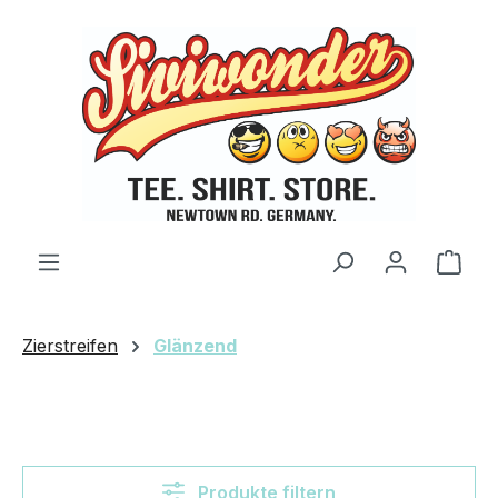
Zum Hauptinhalt springen
Ware
Zierstreifen
Glänzend
Produkte filtern