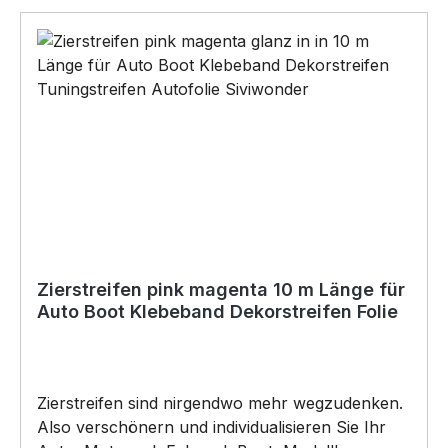
Artikel von SIVIWONDER auch für
Kurzentschlossene Dank schneller Lieferung.
*Die zu beklebende Fläche muss SAUBER,
TROCKEN, glatt und frei von Ölen, Schmiere,
Silikon oder anderen Verunreinigungen sein.
Autowachs oder Politur muss vor der
Verklebung vollständig entfernt werden, da
ansonsten der Klebstoff negativ beeinflusst
werden könnte. Für die Verklebung empfehlen
wir eine Anbringungstemperatur: +8°C bis
+40°C (auch Nachts). Copyright by Siviwonder.
Zierstreifen pink magenta 10 m Länge für
Auto Boot Klebeband Dekorstreifen Folie
Zierstreifen sind nirgendwo mehr wegzudenken.
Also verschönern und individualisieren Sie Ihr