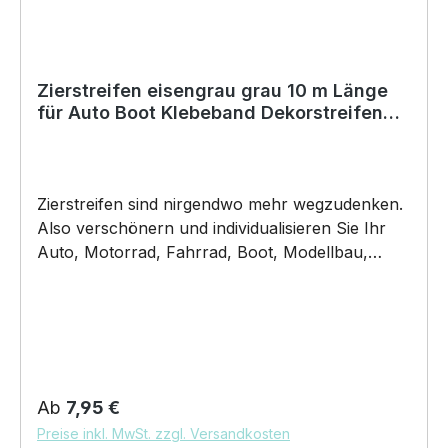
werden könnte. Für die Verklebung empfehlen
wir eine Anbringungstemperatur: +8°C bis
+40°C (auch Nachts). Copyright by Siviwonder.
Zierstreifen eisengrau grau 10 m Länge
für Auto Boot Klebeband Dekorstreifen
Folie dunkelgrau basalt
Zierstreifen sind nirgendwo mehr wegzudenken.
Also verschönern und individualisieren Sie Ihr
Auto, Motorrad, Fahrrad, Boot, Modellbau,
Jetski oder Wohnmobil.. ZIERSTREIFEN -
DEKORSTREIFEN – eisengrau grau - glänzend -
RAL7012 Breite: können sie auswählen Länge
10m Dicke 70µm unsere Zierstreifen sind:
haltbar 5-7Jahre salzwasserbeständig
Witterungs- und schmutzfest farbecht UV
Regulärer Preis:
Ab
7,95 €
Beständig Lieferumfang: 1 Zierstreifen für dein
Preise inkl. MwSt. zzgl. Versandkosten
neues Projekt. Unsere Zierstreifen aus Auto