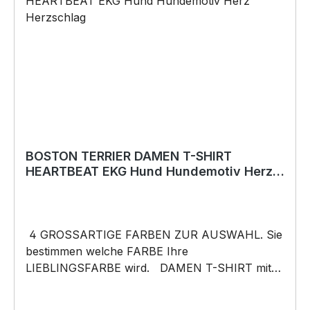
Anlässe wie Vatertag, Geburtstag, oder
Weihnachten; auch für Kurzentschlossene Dank
schneller Lieferung. Copyright by Siviwonder.
Die Grafik darf weder kopiert, vervielfältigt oder
verkauft werden.
BOSTON TERRIER DAMEN T-SHIRT
HEARTBEAT EKG Hund Hundemotiv Herz
Herzschlag
4 GROSSARTIGE FARBEN ZUR AUSWAHL. Sie
bestimmen welche FARBE Ihre
LIEBLINGSFARBE wird. DAMEN T-SHIRT mit
unserem HEARTBEAT Mein HERZ schlägt Motiv
DAMENShirt: Unsere T-Shirts fallen wie