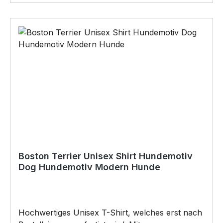
Vatertag, Geburtstag, oder Weihnachten; auch
für Kurzentschlossene Dank schneller Lieferung.
Copyright by Siviwonder. Die Grafik darf weder
kopiert, vervielfältigt oder verkauft werden.
Boston Terrier Unisex Shirt Hundemotiv
Dog Hundemotiv Modern Hunde
Hochwertiges Unisex T-Shirt, welches erst nach