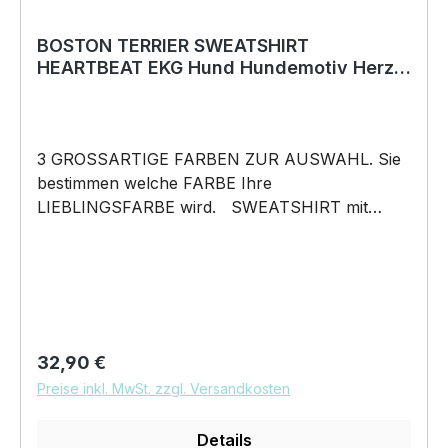
BOSTON TERRIER SWEATSHIRT
HEARTBEAT EKG Hund Hundemotiv Herz
Hoodie
3 GROSSARTIGE FARBEN ZUR AUSWAHL. Sie
bestimmen welche FARBE Ihre
LIEBLINGSFARBE wird. SWEATSHIRT mit
unserem HEARTBEAT Mein HERZ schlägt Motiv
SWEATSHIRT: Unsere SWEATSHIRTS fallen
wie gewohnt aus – NICHT figurbetont und
NICHT tailliert. Am besten auch nochmal einen
Blick auf die Maßtabelle werfen 280g/m², 80%
Baumwolle 20% Polyester Das Sweatshirt wird
Regulärer Preis:
32,90 €
mit einem tollem flauschigen Flockdruck veredelt
Preise inkl. MwSt. zzgl. Versandkosten
Pflegehinweis: 40°C Maschinenwäsche Und
hier nochmal die Größentabelle DAS WIRD
Details
DEIN NEUES LIEBLINGSSWEATSHIRT. Unser