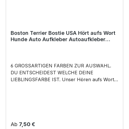
Weihnachten; auch für Kurzentschlossene Dank
schneller Lieferung.
Boston Terrier Bostie USA Hört aufs Wort
Hunde Auto Aufkleber Autoaufkleber
Hund Folie
6 GROSSARTIGEN FARBEN ZUR AUSWAHL.
DU ENTSCHEIDEST WELCHE DEINE
LIEBLINGSFARBE IST. Unser Hören aufs Wort –
Boston Terrier Bostie USA State Bull Dog
Bulldog Dog- Hunde Auto Aufkleber ist in 6
Farben erhältlich Größe 20cm, 30cm, 45cm,
60cm Breite wählbar unsere Aufkleber sind:
Waschanlagenfest Wetterfest Witterungs- und
schmutzfest farbecht Hochleistungsfolie 7
Regulärer Preis:
Ab
7,50 €
Jahre Haltbarkeit Lieferumfang: 1 Aufkleber mit