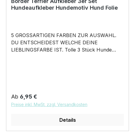
Border Terrier Aufkleber 3er Set
Hundeaufkleber Hundemotiv Hund Folie
5 GROSSARTIGEN FARBEN ZUR AUSWAHL.
DU ENTSCHEIDEST WELCHE DEINE
LIEBLINGSFARBE IST. Tolle 3 Stück Hunde
Aufkleber ♥ Hundemotiv - Border Terrier Hund
- Hundeaufkleber - dieses Hundemotiv bringt die
Hunderasse aufs Auto … für alle Herrchen
Frauchen Hundefreunde und Hundebesitzer • 3
konturgeschnittene Aufkleber mit tollem
Hundemotiven. in 5 Farben erhältlich
Regulärer Preis:
Ab
6,95 €
Aufkleber Größe 10cm - 20cm oder 30cm Breite
Preise inkl. MwSt. zzgl. Versandkosten
wählbar unsere Aufkleber sind:
Waschanlagenfest Wetterfest Witterungs- und
Details
schmutzfest kratzfest farbecht
Hochleistungsfolie 7 Jahre Haltbarkeit