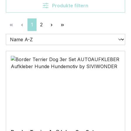
Produkte filtern
Seite
Seite
1
2