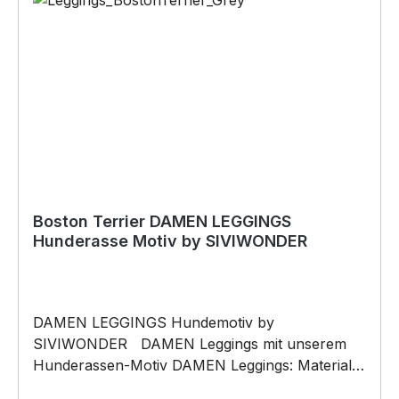
Originelles Geschenk, für viele Anlässe wie
Vatertag, Geburtstag, oder Weihnachten; auch
für Kurzentschlossene Dank schneller Lieferung.
Copyright by Siviwonder. Die Grafik darf weder
kopiert, vervielfältigt oder verkauft werden.
Boston Terrier DAMEN LEGGINGS
Hunderasse Motiv by SIVIWONDER
DAMEN LEGGINGS Hundemotiv by
SIVIWONDER DAMEN Leggings mit unserem
Hunderassen-Motiv DAMEN Leggings: Material
besteht aus 95% Baumwolle und 5% Elasthan