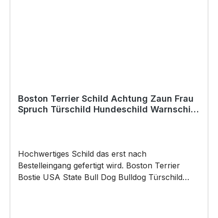
schneller Lieferung.
Boston Terrier Schild Achtung Zaun Frau
Spruch Türschild Hundeschild Warnschild
Fun
Hochwertiges Schild das erst nach
Bestelleingang gefertigt wird. Boston Terrier
Bostie USA State Bull Dog Bulldog Türschild
Warnschild Hund Schild by SIVIWONDER
Hochwertige Alu Verbundplatte in den Maßen
20cm x 14cm x 0,3cm, bedruckt Wir bedrucken