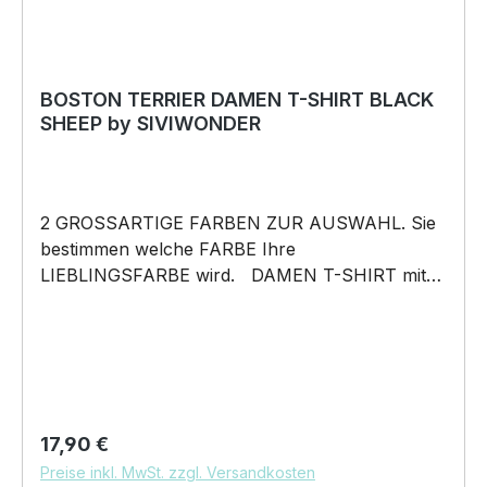
BOSTON TERRIER DAMEN T-SHIRT BLACK
SHEEP by SIVIWONDER
2 GROSSARTIGE FARBEN ZUR AUSWAHL. Sie
bestimmen welche FARBE Ihre
LIEBLINGSFARBE wird. DAMEN T-SHIRT mit
unserem BLACK SHEEP WEIL ER ANDERS IST
Motiv DAMEN Shirt: Unsere T-Shirts fallen wie
gewohnt aus – figurbetont und tailliert
geschnitten. Am besten auch nochmal einen
Blick auf die Maßtabelle werfen 160g/m², 100%
ringgesponnene Baumwolle, Single Jersey
Regulärer Preis:
17,90 €
Pflegehinweis: 40°C Maschinenwäsche Und
Preise inkl. MwSt. zzgl. Versandkosten
hier nochmal die Größentabelle DAS WIRD