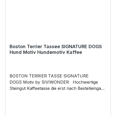
Die Grafik darf weder kopiert, vervielfältigt oder
verkauft werden.
Boston Terrier Tassee SIGNATURE DOGS
Hund Motiv Hundemotiv Kaffee
BOSTON TERRIER TASSE SIGNATURE
DOGS Motiv by SIVIWONDER Hochwertige
Steingut Kaffeetasse die erst nach Bestelleingang
gefertigt wird. Kaffeetasse mit unseren
SIGNATURE DOGS Motiv 375ml Füllvolumen
Maße: Höhe 96mm, Ø 80mm, ca. 320g Henkel
und Rand farbig brilliant glänzender Aufdruck