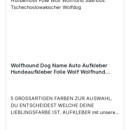
Vatertag, Geburtstag, oder Weihnachten; auch
für Kurzentschlossene Dank schneller Lieferung.
Copyright by Siviwonder. Die Grafik darf weder
kopiert, vervielfältigt oder verkauft werden.
Wolfhound Dog Name Auto Aufkleber
Hundeaufkleber Folie Wolf Wolfhund
Saarloos
5 GROSSARTIGEN FARBEN ZUR AUSWAHL.
DU ENTSCHEIDEST WELCHE DEINE
LIEBLINGSFARBE IST. AUFKLEBER mit unserem
Dog Name Wolfhound Motiv - Wolf Wolfhund
Saarloos Tschechoslowakischer Wolfdog - in 5