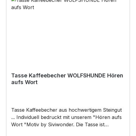
Baukleber)•Schrauben / Kabelbinder
(Bohrungen können nachträglich angebracht
werden) BELIEBTESTES MOTIV von
SIVIWONDER als Originelles Geschenk, für viele
Anlässe wie Vatertag, Geburtstag, oder
Weihnachten; auch für Kurzentschlossene Dank
schneller Lieferung.
Tasse Kaffeebecher WOLFSHUNDE Hören
aufs Wort
Tasse Kaffeebecher aus hochwertigem Steingut
... Individuell bedruckt mit unserem "Hören aufs
Wort "Motiv by Siviwonder. Die Tasse ist
beidseitig mit diesem Motiv bedruckt. Jede