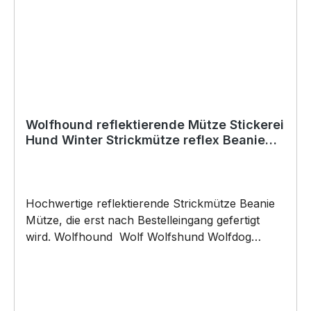
schneller Lieferung.
Wolfhound reflektierende Mütze Stickerei
Hund Winter Strickmütze reflex Beanie
warm kalt
Hochwertige reflektierende Strickmütze Beanie
Mütze, die erst nach Bestelleingang gefertigt
wird. Wolfhound Wolf Wolfshund Wolfdog
Irischer Saarloos Tschechoslowakischer Dog
reflective Stickmütze by SIVIWONDER Wir
besticken deine Mütze direkt unseren modernen
Stickmaschinen. Die Reflex Mütze ist mollig