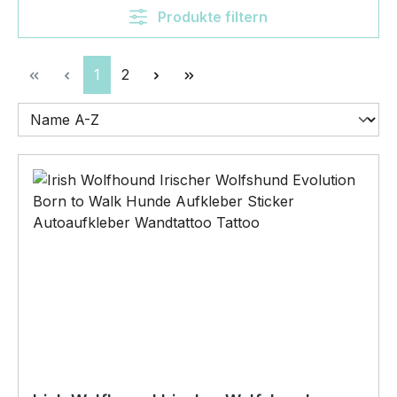
Produkte filtern
Seite
Seite
1
2