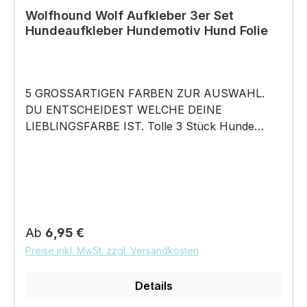
Wolfhound Wolf Aufkleber 3er Set
Hundeaufkleber Hundemotiv Hund Folie
5 GROSSARTIGEN FARBEN ZUR AUSWAHL.
DU ENTSCHEIDEST WELCHE DEINE
LIEBLINGSFARBE IST. Tolle 3 Stück Hunde
Aufkleber ♥ Hundemotiv - Wolfhound Wolf
Wolfhund Saarloos Tschechoslowakischer
Wolfdog Dog - Hundeaufkleber - dieses
Hundemotiv bringt die Hunderasse aufs Auto …
für alle Herrchen Frauchen Hundefreunde und
Hundebesitzer • 3 konturgeschnittene Aufkleber
Regulärer Preis:
Ab
6,95 €
mit tollem Hundemotiven. in 5 Farben erhältlich
Preise inkl. MwSt. zzgl. Versandkosten
Aufkleber Größe 10cm - 20cm oder 30cm
Breite wählbar unsere Aufkleber sind:
Details
Waschanlagenfest Wetterfest Witterungs- und
schmutzfest kratzfest farbecht