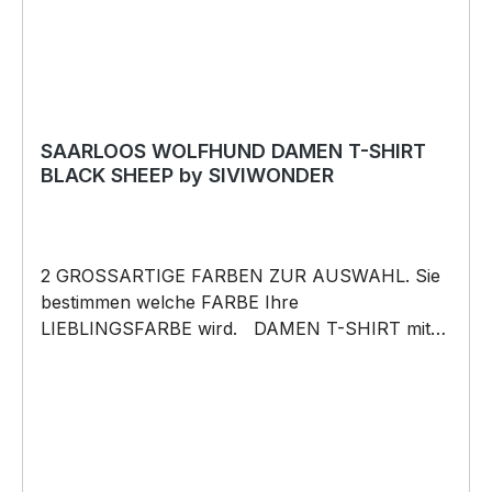
Weihnachten; auch für Kurzentschlossene Dank
schneller Lieferung.
SAARLOOS WOLFHUND DAMEN T-SHIRT
BLACK SHEEP by SIVIWONDER
2 GROSSARTIGE FARBEN ZUR AUSWAHL. Sie
bestimmen welche FARBE Ihre
LIEBLINGSFARBE wird. DAMEN T-SHIRT mit
unserem BLACK SHEEP WEIL ER ANDERS IST
Motiv DAMEN Shirt: Unsere T-Shirts fallen wie
gewohnt aus – figurbetont und tailliert
geschnitten. Am besten auch nochmal einen
Blick auf die Maßtabelle werfen 160g/m², 100%
ringgesponnene Baumwolle, Single Jersey