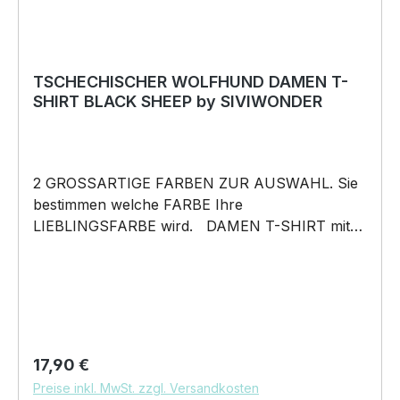
TSCHECHISCHER WOLFHUND DAMEN T-
SHIRT BLACK SHEEP by SIVIWONDER
2 GROSSARTIGE FARBEN ZUR AUSWAHL. Sie
bestimmen welche FARBE Ihre
LIEBLINGSFARBE wird. DAMEN T-SHIRT mit
unserem BLACK SHEEP WEIL ER ANDERS IST
Motiv DAMEN Shirt: Unsere T-Shirts fallen wie
gewohnt aus – figurbetont und tailliert
geschnitten. Am besten auch nochmal einen
Blick auf die Maßtabelle werfen 160g/m², 100%
ringgesponnene Baumwolle, Single Jersey
Regulärer Preis:
17,90 €
Pflegehinweis: 40°C Maschinenwäsche Und
Preise inkl. MwSt. zzgl. Versandkosten
hier nochmal die Größentabelle DAS WIRD