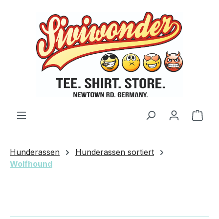
Zum Hauptinhalt springen
Ware
Hunderassen
Hunderassen sortiert
Wolfhound