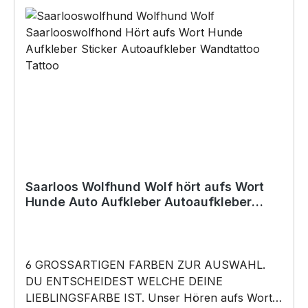
BELIEBTESTES MOTIV von SIVIWONDER als
Originelles Geschenk, für viele Anlässe wie
Vatertag, Geburtstag, oder Weihnachten; auch
für Kurzentschlossene Dank schneller Lieferung.
Copyright by Siviwonder. Die Grafik darf weder
kopiert, vervielfältigt oder verkauft werden.
Saarloos Wolfhund Wolf hört aufs Wort
Hunde Auto Aufkleber Autoaufkleber
Hund Folie
6 GROSSARTIGEN FARBEN ZUR AUSWAHL.
DU ENTSCHEIDEST WELCHE DEINE
LIEBLINGSFARBE IST. Unser Hören aufs Wort –